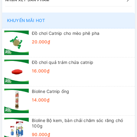
KHUYẾN MÃI HOT
Đồ chơi Catnip cho mèo phê pha
20.000₫
Đồ chơi quả trám chứa catnip
16.000₫
Bioline Catnip ống
14.000₫
Bioline Bộ kem, bàn chải chăm sóc răng chó
100g
90.000₫