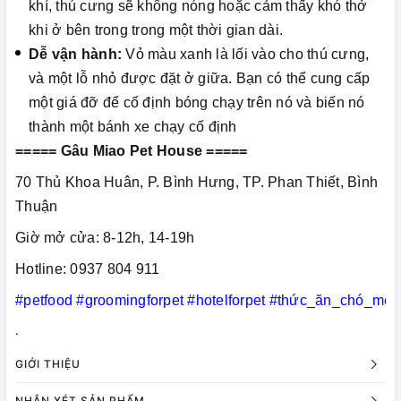
khí, thú cưng sẽ không nóng hoặc cảm thấy khó thở
khi ở bên trong trong một thời gian dài.
Dễ vận hành:
Vỏ màu xanh là lối vào cho thú cưng,
và một lỗ nhỏ được đặt ở giữa. Bạn có thể cung cấp
một giá đỡ để cố định bóng chạy trên nó và biến nó
thành một bánh xe chạy cố định
===== Gâu Miao Pet House =====
70 Thủ Khoa Huân, P. Bình Hưng, TP. Phan Thiết, Bình
Thuận
Giờ mở cửa: 8-12h, 14-19h
Hotline: 0937 804 911
#petfood
#groomingforpet
#hotelforpet
#thức_ăn_chó_mèo
.
GIỚI THIỆU
NHẬN XÉT SẢN PHẨM