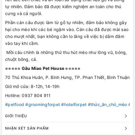
tự nhiên. Đảm bảo đã được kiểm nghiệm an toàn cho thú
cưng và cả người.
Phần cán câu được làm từ gỗ tự nhiên, đảm bảo không gây
hại cho mèo khi các bé ngậm vào. Cán câu đã được mài sao
cho mượt nhất, bạn không cần lo lắng về việc bị dằm đâm
vào tay khi cầm.
Mồi câu chính là những thứ thu hút mèo như lông vũ, bóng,
chuột bông, cá.
===== Gâu Miao Pet House =====
70 Thủ Khoa Huân, P. Bình Hưng, TP. Phan Thiết, Bình Thuận
Giờ mở cửa: 8-12h, 14-19h
Hotline: 0937 804 911
#petfood
#groomingforpet
#hotelforpet
#thức_ăn_chó_mèo
#v
GIỚI THIỆU
NHẬN XÉT SẢN PHẨM