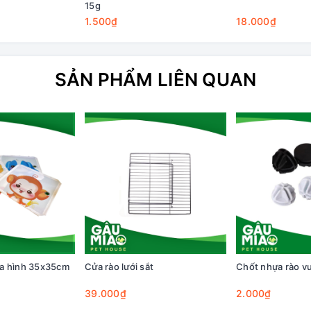
15g
1.500₫
18.000₫
SẢN PHẨM LIÊN QUAN
a hình 35x35cm
Cửa rào lưới sắt
Chốt nhựa rào v
39.000₫
2.000₫