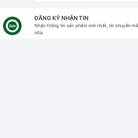
ĐĂNG KÝ NHẬN TIN
Nhận thông tin sản phẩm mới nhất, tin khuyến mã
nữa.
Liên hệ với chúng tôi
Hỗ trợ
Tìm ki
Đăng n
Đăng k
Giỏ hà
Địa chỉ:
70 Thủ Khoa Huân, Bình Hưng,
Phan Thiết, Bình Thuận
Chi nhánh HCM:
55 đường số 66,
Thảo Điền, Thủ Đức, HCM
Email:
gaumiao@gmail.com
Điện thoại:
0937 804 911
Zalo:
Gâu Miao Pet House