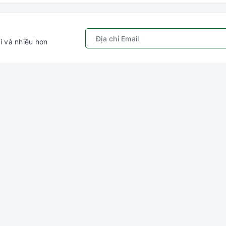
i và nhiều hơn
Chính sách
Kết nối với chú
ếm
Quy định sử dụng
Gâu Miao P
hập
Chính sách bảo mật
ý
Hướng dẫn đặt hàng &
thanh toán
ng
Chính sách vận chuyển
Chính sách đổi trả
Chính sách kiểm hàng