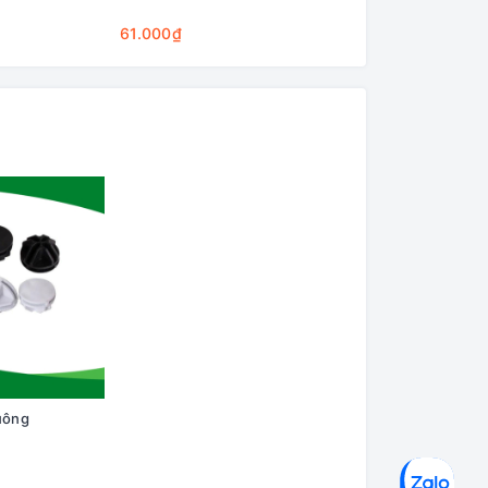
Cleaning Base
61.000₫
75.000₫
uông