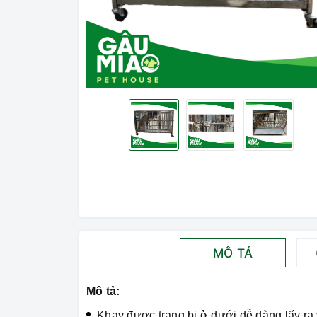
MÔ TẢ
Mô tả:
Khay được trang bị ở dưới dễ dàng lấy ra