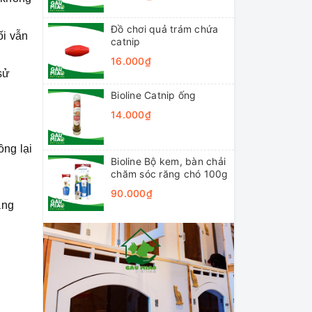
Đồ chơi quả trám chứa
ối vẫn
catnip
16.000₫
sử
Bioline Catnip ống
14.000₫
ồng lại
Bioline Bộ kem, bàn chải
chăm sóc răng chó 100g
90.000₫
ang