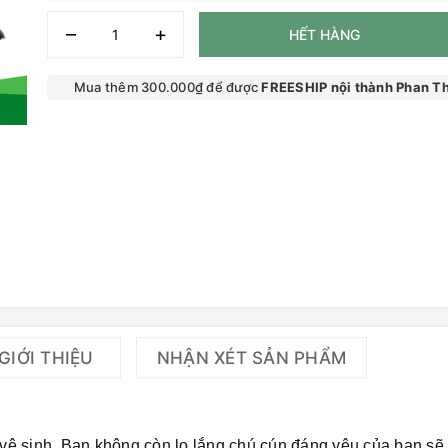
–
+
HẾT HÀNG
Mua thêm 300.000₫ để được
FREESHIP nội thành Phan Th
GIỚI THIỆU
NHẬN XÉT SẢN PHẨM
 vệ sinh. Bạn không còn lo lắng chú cún đáng yêu của bạn sẽ