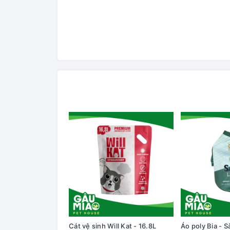
Cát vệ sinh Will Kat - 16.8L
Áo poly Bia - S