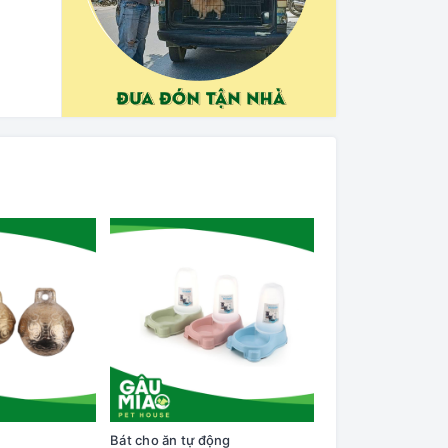
Bát cho ăn tự động
Cây lăn lông trên q