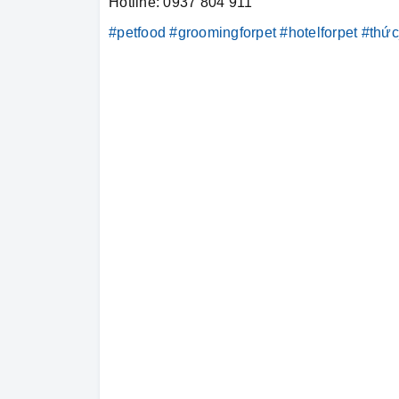
Hotline: 0937 804 911
#petfood
#groomingforpet
#hotelforpet
#thứ