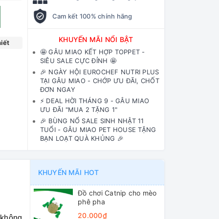
Cam kết 100% chính hãng
KHUYẾN MÃI NỔI BẬT
iết
🤩 GÂU MIAO KẾT HỢP TOPPET -
SIÊU SALE CỰC ĐỈNH 🤩
🎉 NGÀY HỘI EUROCHEF NUTRI PLUS
TẠI GÂU MIAO - CHỚP ƯU ĐÃI, CHỐT
ĐƠN NGAY
⚡️ DEAL HỜI THÁNG 9 - GÂU MIAO
ƯU ĐÃI "MUA 2 TẶNG 1"
🎉 BÙNG NỔ SALE SINH NHẬT 11
TUỔI - GÂU MIAO PET HOUSE TẶNG
BẠN LOẠT QUÀ KHỦNG 🎉
KHUYẾN MÃI HOT
Đồ chơi Catnip cho mèo
phê pha
20.000₫
 không