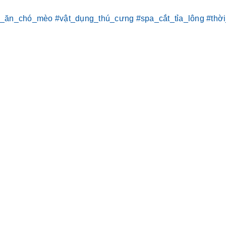
c_ăn_chó_mèo
#vật_dụng_thú_cưng
#spa_cắt_tỉa_lông
#thờ