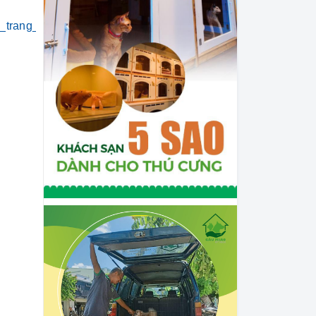
i_trang_thú_cưng
#khách_sạn_thú_cưng