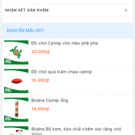
NHẬN XÉT SẢN PHẨM
KHUYẾN MÃI HOT
Đồ chơi Catnip cho mèo phê pha
20.000₫
Đồ chơi quả trám chứa catnip
16.000₫
Bioline Catnip ống
14.000₫
Bioline Bộ kem, bàn chải chăm sóc răng chó
100g