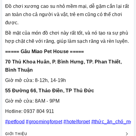
Đồ chơi xương cao su nhỏ mềm mại, dễ gặm cắn lại rất
an toàn cho cả người và vật, trẻ em cũng có thể chơi
được.
Bề mặt của món đồ chơi này rất tốt, và nó tạo ra sự phù
hợp chặt chẽ với răng, giúp làm sạch răng và rèn luyện.
===== Gâu Miao Pet House =====
70 Thủ Khoa Huân, P. Bình Hưng, TP. Phan Thiết,
Bình Thuận
Giờ mở cửa: 8-12h, 14-19h
55 Đường 66, Thảo Điền, TP Thủ Đức
Giờ mở cửa: 8AM - 9PM
Hotline: 0937 804 911
#petfood
#groomingforpet
#hotelforpet
#thức_ăn_chó_mèo
GIỚI THIỆU