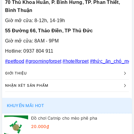
70 Thủ Khoa Huân, P. Bình Hưng, TP. Phan Thiết,
Bình Thuận
Giờ mở cửa: 8-12h, 14-19h
55 Đường 66, Thảo Điền, TP Thủ Đức
Giờ mở cửa: 8AM - 9PM
Hotline: 0937 804 911
#petfood
#groomingforpet
#hotelforpet
#thức_ăn_chó_mèo
GIỚI THIỆU
NHẬN XÉT SẢN PHẨM
KHUYẾN MÃI HOT
Đồ chơi Catnip cho mèo phê pha
20.000₫