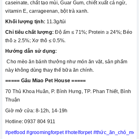
caseinate, chất tạo mùi, Guar Gum, chiết xuất cá ngừ,
vitamin E, carrageenan, bột trà xanh.
Khối lượng tịnh:
11.3g/túi
Chỉ tiêu chất lượng:
Độ ẩm ≤ 71%; Protein ≥ 24%; Béo
thô ≥ 2.5%; Xơ thô ≤ 0.5%.
Hướng dẫn sử dụng:
Cho mèo ăn bánh thưởng như món ăn vặt, sản phẩm
này không dùng thay thế bữa ăn chính.
===== Gâu Miao Pet House =====
70 Thủ Khoa Huân, P. Bình Hưng, TP. Phan Thiết, Bình
Thuận
Giờ mở cửa: 8-12h, 14-19h
Hotline: 0937 804 911
#petfood
#groomingforpet
#hotelforpet
#thức_ăn_chó_mèo