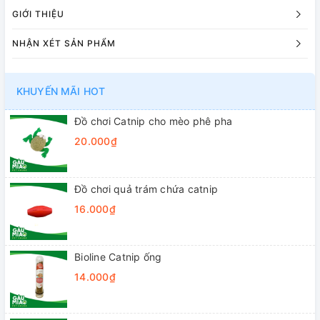
GIỚI THIỆU
NHẬN XÉT SẢN PHẨM
KHUYẾN MÃI HOT
Đồ chơi Catnip cho mèo phê pha
20.000₫
Đồ chơi quả trám chứa catnip
16.000₫
Bioline Catnip ống
14.000₫