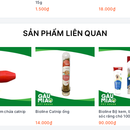
15g
1.500₫
18.000₫
SẢN PHẨM LIÊN QUAN
ám chứa catnip
Bioline Catnip ống
Bioline Bộ kem, 
sóc răng chó 10
14.000₫
90.000₫