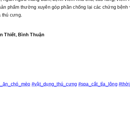
 sản phẩm thường xuyên góp phần chống lại các chứng bệnh 
 thú cưng.
n Thiết, Bình Thuận
c_ăn_chó_mèo
#vật_dụng_thú_cưng
#spa_cắt_tỉa_lông
#thờ