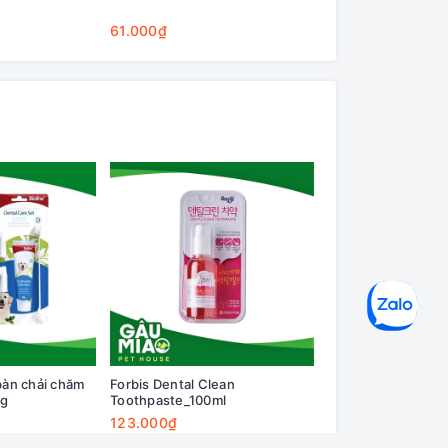
Cleaning Base
61.000₫
75.000₫
bàn chải chăm
Forbis Dental Clean
Forbis Floral Aloe
0g
Toothpaste_100ml
Conditioner_300m
123.000₫
188.000₫