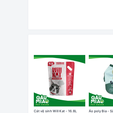
Cát vệ sinh Will Kat - 16.8L
Áo poly Bia - S