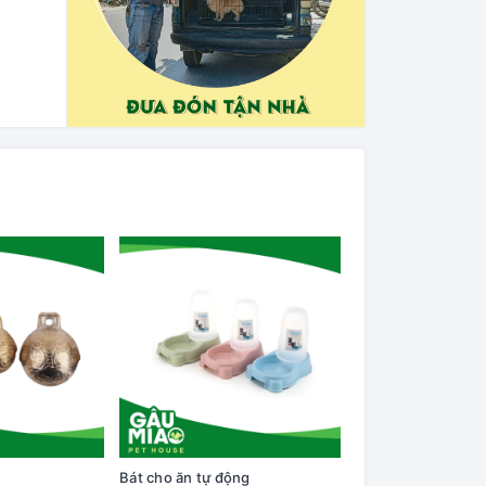
Bát cho ăn tự động
Cây lăn lông trên q