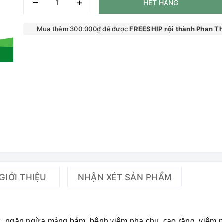
–
+
HẾT HÀNG
Mua thêm 300.000₫ để được
FREESHIP nội thành Phan Th
GIỚI THIỆU
NHẬN XÉT SẢN PHẨM
g, ngăn ngừa mảng bám, bệnh viêm nha chu, cao răng, viêm