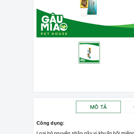
MÔ TẢ
Công dụng:
Loại bỏ nguyên nhân gây vi khuẩn hôi miện