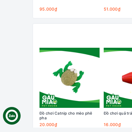
95.000₫
51.000₫
Đồ chơi Catnip cho mèo phê
Đồ chơi quả tr
pha
20.000₫
16.000₫