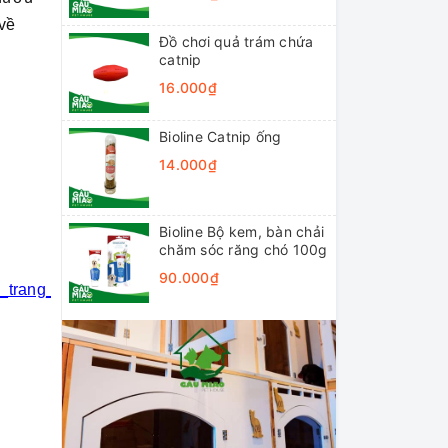
về
Đồ chơi quả trám chứa
catnip
16.000₫
Bioline Catnip ống
14.000₫
Bioline Bộ kem, bàn chải
chăm sóc răng chó 100g
90.000₫
i_trang_thú_cưng
#khách_sạn_thú_cưng