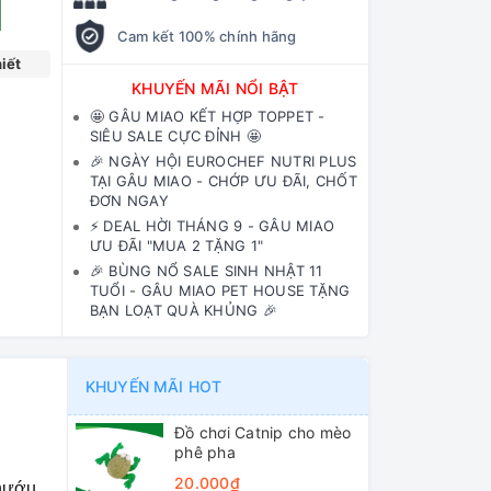
Cam kết 100% chính hãng
iết
KHUYẾN MÃI NỔI BẬT
🤩 GÂU MIAO KẾT HỢP TOPPET -
SIÊU SALE CỰC ĐỈNH 🤩
🎉 NGÀY HỘI EUROCHEF NUTRI PLUS
TẠI GÂU MIAO - CHỚP ƯU ĐÃI, CHỐT
ĐƠN NGAY
⚡️ DEAL HỜI THÁNG 9 - GÂU MIAO
ƯU ĐÃI "MUA 2 TẶNG 1"
🎉 BÙNG NỔ SALE SINH NHẬT 11
TUỔI - GÂU MIAO PET HOUSE TẶNG
BẠN LOẠT QUÀ KHỦNG 🎉
KHUYẾN MÃI HOT
Đồ chơi Catnip cho mèo
phê pha
20.000₫
 nướu