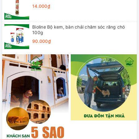
14.000₫
Bioline Bộ kem, bàn chải chăm sóc răng chó
100g
90.000₫