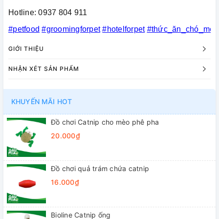
Hotline: 0937 804 911
#petfood
#groomingforpet
#hotelforpet
#thức_ăn_chó_mèo
GIỚI THIỆU
NHẬN XÉT SẢN PHẨM
KHUYẾN MÃI HOT
Đồ chơi Catnip cho mèo phê pha
20.000₫
Đồ chơi quả trám chứa catnip
16.000₫
Bioline Catnip ống