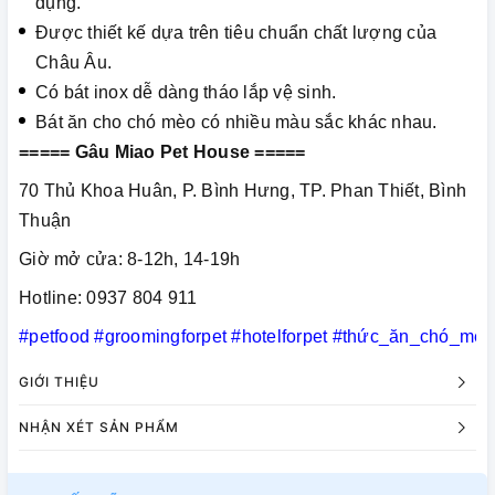
dụng.
Được thiết kế dựa trên tiêu chuẩn chất lượng của
Châu Âu.
Có bát inox dễ dàng tháo lắp vệ sinh.
Bát ăn cho chó mèo có nhiều màu sắc khác nhau.
===== Gâu Miao Pet House =====
70 Thủ Khoa Huân, P. Bình Hưng, TP. Phan Thiết, Bình
Thuận
Giờ mở cửa: 8-12h, 14-19h
Hotline: 0937 804 911
#petfood
#groomingforpet
#hotelforpet
#thức_ăn_chó_mèo
GIỚI THIỆU
NHẬN XÉT SẢN PHẨM