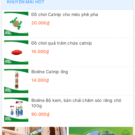
KHUYẾN MÃI HOT
Đồ chơi Catnip cho mèo phê pha
20.000₫
Đồ chơi quả trám chứa catnip
16.000₫
Bioline Catnip ống
14.000₫
Bioline Bộ kem, bàn chải chăm sóc răng chó
100g
90.000₫