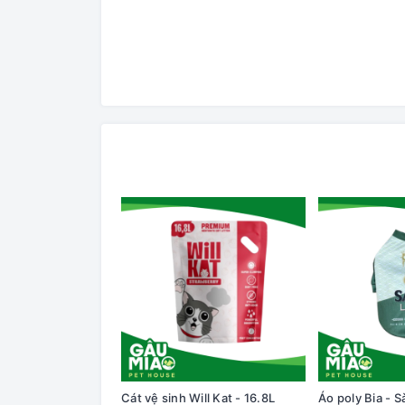
Cát vệ sinh Will Kat - 16.8L
Áo poly Bia - S