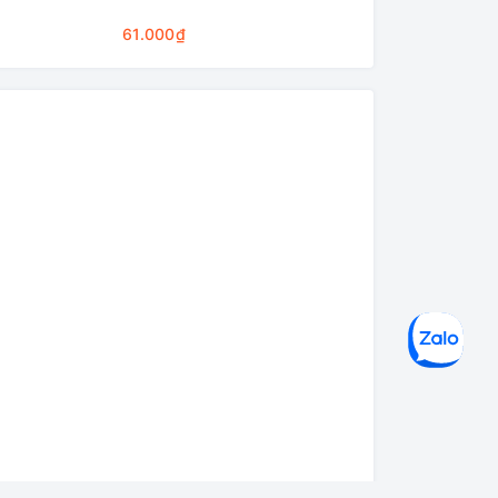
Cleaning Base
61.000₫
75.000₫