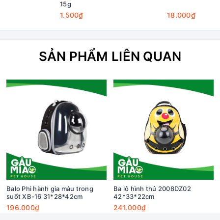
15g
1.500₫
18.000₫
SẢN PHẨM LIÊN QUAN
Balo Phi hành gia màu trong
Ba lô hình thú 2008DZ02
suốt XB-16 31*28*42cm
42*33*22cm
196.000₫
241.000₫