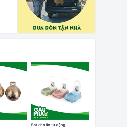
Bát cho ăn tự động
Cây lăn lông trên q