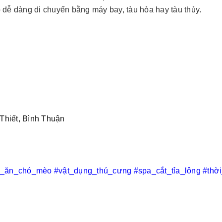
 dễ dàng di chuyển bằng máy bay, tàu hỏa hay tàu thủy.
Thiết, Bình Thuận
c_ăn_chó_mèo
#vật_dụng_thú_cưng
#spa_cắt_tỉa_lông
#thờ