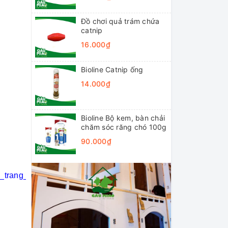
Đồ chơi quả trám chứa
catnip
16.000₫
Bioline Catnip ống
14.000₫
Bioline Bộ kem, bàn chải
chăm sóc răng chó 100g
90.000₫
i_trang_thú_cưng
#khách_sạn_thú_cưng