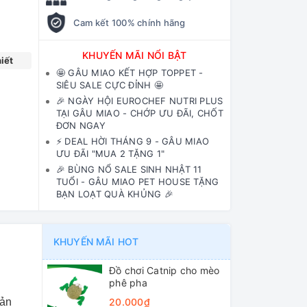
Cam kết 100% chính hãng
KHUYẾN MÃI NỔI BẬT
iết
🤩 GÂU MIAO KẾT HỢP TOPPET -
SIÊU SALE CỰC ĐỈNH 🤩
🎉 NGÀY HỘI EUROCHEF NUTRI PLUS
TẠI GÂU MIAO - CHỚP ƯU ĐÃI, CHỐT
ĐƠN NGAY
⚡️ DEAL HỜI THÁNG 9 - GÂU MIAO
ƯU ĐÃI "MUA 2 TẶNG 1"
🎉 BÙNG NỔ SALE SINH NHẬT 11
TUỔI - GÂU MIAO PET HOUSE TẶNG
BẠN LOẠT QUÀ KHỦNG 🎉
KHUYẾN MÃI HOT
Đồ chơi Catnip cho mèo
phê pha
Sản
20.000₫