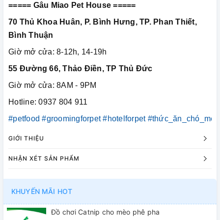
===== Gâu Miao Pet House =====
70 Thủ Khoa Huân, P. Bình Hưng, TP. Phan Thiết,
Bình Thuận
Giờ mở cửa: 8-12h, 14-19h
55 Đường 66, Thảo Điền, TP Thủ Đức
Giờ mở cửa: 8AM - 9PM
Hotline: 0937 804 911
#petfood
#groomingforpet
#hotelforpet
#thức_ăn_chó_mèo
GIỚI THIỆU
NHẬN XÉT SẢN PHẨM
KHUYẾN MÃI HOT
Đồ chơi Catnip cho mèo phê pha