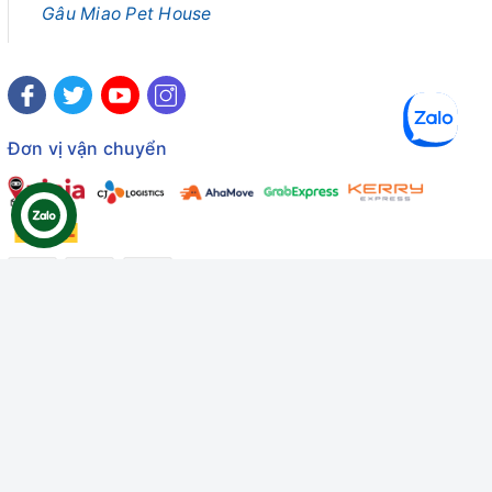
Gâu Miao Pet House
Đơn vị vận chuyển
Công ty TNHH Thương mại Dịch vụ Gâu Miao
Giấy chứng nhận ĐKDN số: 3401229674 do Sở KHĐT Bình
Thuận cấp ngày 10/01/2022