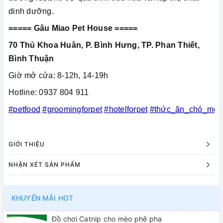
dinh dưỡng.
===== Gâu Miao Pet House =====
70 Thủ Khoa Huân, P. Bình Hưng, TP. Phan Thiết,
Bình Thuận
Giờ mở cửa: 8-12h, 14-19h
Hotline: 0937 804 911
#petfood
#groomingforpet
#hotelforpet
#thức_ăn_chó_mèo
GIỚI THIỆU
NHẬN XÉT SẢN PHẨM
KHUYẾN MÃI HOT
Đồ chơi Catnip cho mèo phê pha