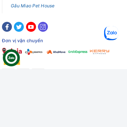
Gâu Miao Pet House
Đơn vị vận chuyển
Công ty TNHH Thương mại Dịch vụ Gâu Miao
Giấy chứng nhận ĐKDN số: 3401229674 do Sở KHĐT Bình