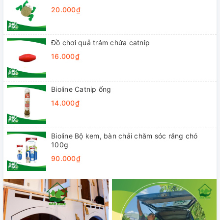
20.000₫
Đồ chơi quả trám chứa catnip
16.000₫
Bioline Catnip ống
14.000₫
Bioline Bộ kem, bàn chải chăm sóc răng chó
100g
90.000₫