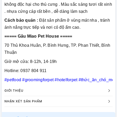
không độc hại cho thú cưng . Màu sắc sáng tươi rất xinh
. nhựa cứng cáp rất bền , dễ dàng làm sạch
Cách bảo quản :
Đặt sản phẩm ở vùng mát nha , tránh
ánh nắng trực tiếp và nơi có độ ẩm cao.
===== Gâu Miao Pet House =====
70 Thủ Khoa Huân, P. Bình Hưng, TP. Phan Thiết, Bình
Thuận
Giờ mở cửa: 8-12h, 14-19h
Hotline: 0937 804 911
#petfood
#groomingforpet
#hotelforpet
#thức_ăn_chó_mèo
GIỚI THIỆU
NHẬN XÉT SẢN PHẨM