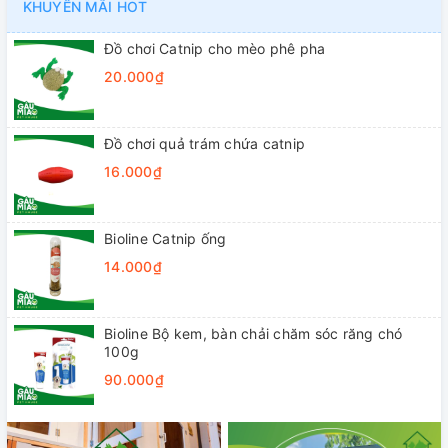
KHUYẾN MÃI HOT
Đồ chơi Catnip cho mèo phê pha
20.000₫
Đồ chơi quả trám chứa catnip
16.000₫
Bioline Catnip ống
14.000₫
Bioline Bộ kem, bàn chải chăm sóc răng chó
100g
90.000₫