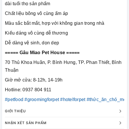
dài tuổi thọ sản phẩm
Chất liệu bông vô cùng ấm áp
Màu sắc bắt mắt, hợp với không gian trong nhà
Kiểu dáng vô cùng dễ thương
Dễ dàng vệ sinh, dọn dẹp
===== Gâu Miao Pet House =====
70 Thủ Khoa Huân, P. Bình Hưng, TP. Phan Thiết, Bình
Thuận
Giờ mở cửa: 8-12h, 14-19h
Hotline: 0937 804 911
#petfood
#groomingforpet
#hotelforpet
#thức_ăn_chó_mèo
GIỚI THIỆU
NHẬN XÉT SẢN PHẨM