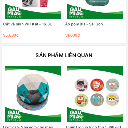
Cát vệ sinh Will Kat - 16.8L
Áo poly Bia - Sài Gòn
95.000₫
51.000₫
SẢN PHẨM LIÊN QUAN
Dom cat- Nhà vòm cho mèo
Thảm tròn in hình thú 5368-80