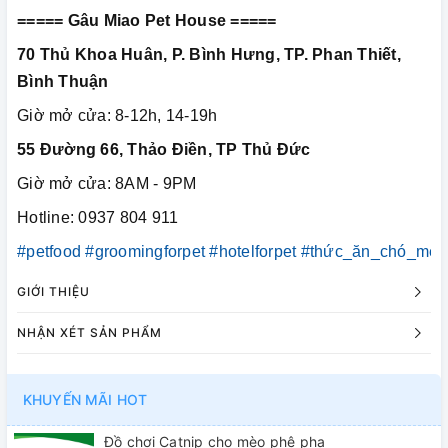
===== Gâu Miao Pet House =====
70 Thủ Khoa Huân, P. Bình Hưng, TP. Phan Thiết,
Bình Thuận
Giờ mở cửa: 8-12h, 14-19h
55 Đường 66, Thảo Điền, TP Thủ Đức
Giờ mở cửa: 8AM - 9PM
Hotline: 0937 804 911
#petfood
#groomingforpet
#hotelforpet
#thức_ăn_chó_mèo
GIỚI THIỆU
NHẬN XÉT SẢN PHẨM
KHUYẾN MÃI HOT
Đồ chơi Catnip cho mèo phê pha