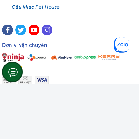
Gâu Miao Pet House
Đơn vị vận chuyển
Công ty TNHH Thương mại Dịch vụ Gâu Miao
Giấy chứng nhận ĐKDN số: 3401229674 do Sở KHĐT Bình