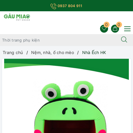
0937 804 911
0
0
Trang chủ
Nệm, nhà, ổ cho mèo
Nhà Ếch HK