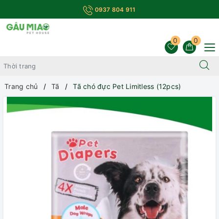
0937 804 911
0
0
Trang chủ
Tã
Tã chó đực Pet Limitless (12pcs)