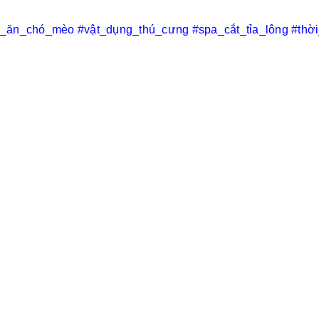
c_ăn_chó_mèo
#vật_dụng_thú_cưng
#spa_cắt_tỉa_lông
#thờ