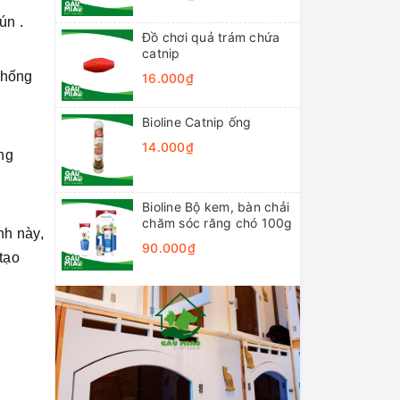
ún .
Đồ chơi quả trám chứa
catnip
chống
16.000₫
Bioline Catnip ống
14.000₫
ng
Bioline Bộ kem, bàn chải
chăm sóc răng chó 100g
nh này,
90.000₫
tạo