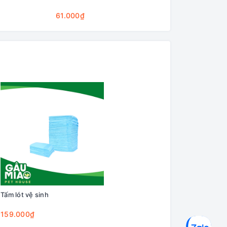
Cleaning Base
61.000₫
75.000₫
Tấm lót vệ sinh
159.000₫