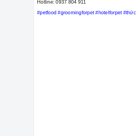
Hotline: 0937 804 911
#petfood
#groomingforpet
#hotelforpet
#thứ