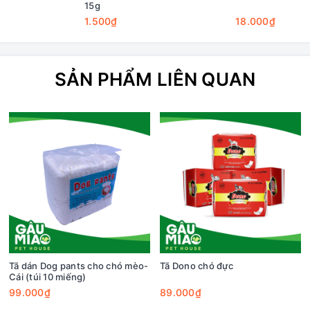
15g
1.500₫
18.000₫
SẢN PHẨM LIÊN QUAN
Tã dán Dog pants cho chó mèo-
Tã Dono chó đực
Cái (túi 10 miếng)
99.000₫
89.000₫