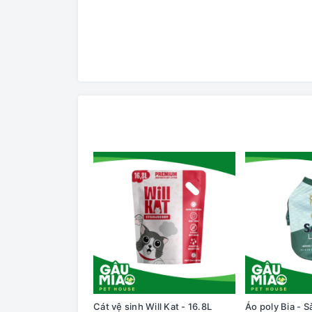
Cát vệ sinh Will Kat - 16.8L
Áo poly Bia - S