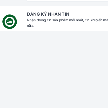
ĐĂNG KÝ NHẬN TIN
Nhận thông tin sản phẩm mới nhất, tin khuyến mã
nữa.
Liên hệ với chúng tôi
Hỗ trợ
Tìm ki
Đăng n
Đăng k
Giỏ hà
Địa chỉ:
70 Thủ Khoa Huân, Bình Hưng,
Phan Thiết, Bình Thuận
Chi nhánh HCM:
55 đường số 66,
Thảo Điền, Thủ Đức, HCM
Email:
gaumiao@gmail.com
Điện thoại:
0937 804 911
Zalo:
Gâu Miao Pet House