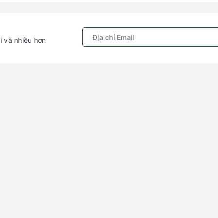
i và nhiều hơn
Chính sách
Kết nối với chú
ếm
Quy định sử dụng
Gâu Miao P
hập
Chính sách bảo mật
ý
Hướng dẫn đặt hàng &
thanh toán
ng
Chính sách vận chuyển
Chính sách đổi trả
Chính sách kiểm hàng