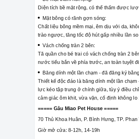
Diện tích bề mặt rộng, có thể thấm được lượ
Mặt bông có rãnh gợn sóng:
Chất liệu bông mềm mại, êm dịu với da, khô
trào ngược, tăng tốc độ hút gấp nhiều lần so
Vách chống tràn 2 bên:
Tã quần cho bé trai có vách chống tràn 2 b
nước tiểu bắn về phía trước, an toàn tuyệt đố
Băng dính một lần chạm - đã đăng ký bằng
Thiết kế độc đáo là băng dính một lần chạm 
lực kéo tập trung ở chính giữa, tùy ý điều 
cảm giác ôm khit, vừa vặn, cố định không lo
===== Gâu Miao Pet House =====
70 Thủ Khoa Huân, P. Bình Hưng, TP. Phan 
Giờ mở cửa: 8-12h, 14-19h