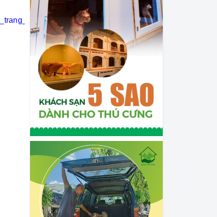
i_trang_thú_cưng
#khách_sạn_thú_cưng