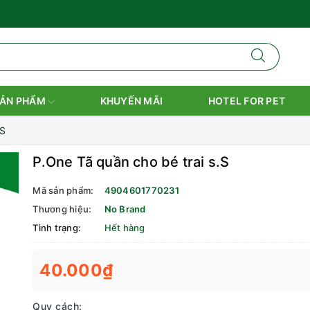
ẢN PHẨM
KHUYẾN MÃI
HOTEL FOR PET
.S
P.One Tã quần cho bé trai s.S
Mã sản phẩm:
4904601770231
Thương hiệu:
No Brand
Tình trạng:
Hết hàng
40.000₫
Quy cách: