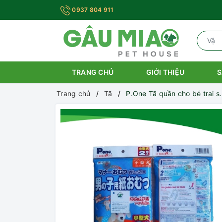
0937 804 911
TRANG CHỦ
GIỚI THIỆU
S
Trang chủ
Tã
P.One Tã quần cho bé trai s