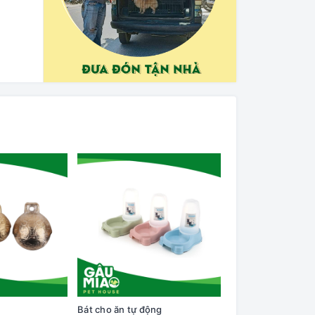
Bát cho ăn tự động
Cây lăn lông trên q