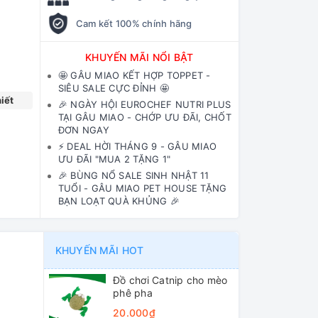
Cam kết 100% chính hãng
KHUYẾN MÃI NỔI BẬT
🤩 GÂU MIAO KẾT HỢP TOPPET -
SIÊU SALE CỰC ĐỈNH 🤩
iết
🎉 NGÀY HỘI EUROCHEF NUTRI PLUS
TẠI GÂU MIAO - CHỚP ƯU ĐÃI, CHỐT
ĐƠN NGAY
⚡️ DEAL HỜI THÁNG 9 - GÂU MIAO
ƯU ĐÃI "MUA 2 TẶNG 1"
🎉 BÙNG NỔ SALE SINH NHẬT 11
TUỔI - GÂU MIAO PET HOUSE TẶNG
BẠN LOẠT QUÀ KHỦNG 🎉
KHUYẾN MÃI HOT
Đồ chơi Catnip cho mèo
phê pha
20.000₫