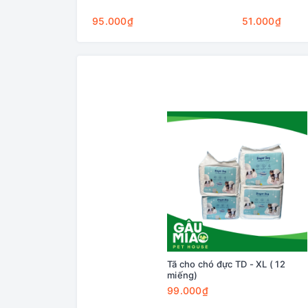
95.000₫
51.000₫
Tã cho chó đực TD - XL ( 12
miếng)
99.000₫