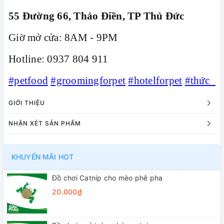
55 Đường 66, Thảo Điền, TP Thủ Đức
Giờ mở cửa: 8AM - 9PM
Hotline: 0937 804 911
#petfood
#groomingforpet
#hotelforpet
#thức_ă
GIỚI THIỆU
NHẬN XÉT SẢN PHẨM
KHUYẾN MÃI HOT
Đồ chơi Catnip cho mèo phê pha
20.000₫