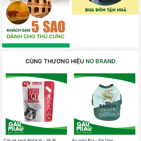
CÙNG THƯƠNG HIỆU
NO BRAND
Cát vệ sinh Will Kat - 16.8L
Áo poly Bia - Sài Gòn