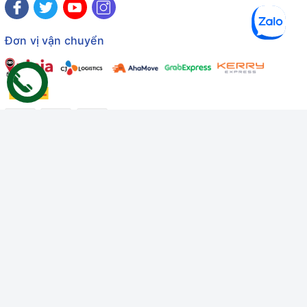
Đơn vị vận chuyển
Công ty TNHH Thương mại Dịch vụ Gâu Miao
Giấy chứng nhận ĐKDN số: 3401229674 do Sở KHĐT Bình
Thuận cấp ngày 10/01/2022
Giấy chứng nhận đủ điều kiện số: 06/GCN-KDT do Chi cục
Thú y Bình Thuận cấp ngày 18/01/2022