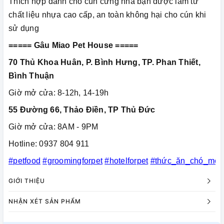
Thích hợp dành cho cún cưng nhà bạn được làm từ
chất liệu nhựa cao cấp, an toàn không hại cho cún khi
sử dụng
===== Gâu Miao Pet House =====
70 Thủ Khoa Huân, P. Bình Hưng, TP. Phan Thiết,
Bình Thuận
Giờ mở cửa: 8-12h, 14-19h
55 Đường 66, Thảo Điền, TP Thủ Đức
Giờ mở cửa: 8AM - 9PM
Hotline: 0937 804 911
#petfood
#groomingforpet
#hotelforpet
#thức_ăn_chó_mèo
GIỚI THIỆU
NHẬN XÉT SẢN PHẨM