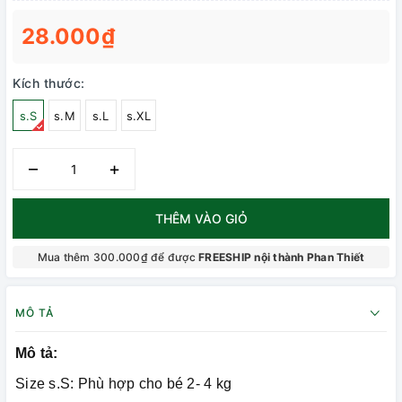
28.000₫
Kích thước:
s.S
s.M
s.L
s.XL
–
+
THÊM VÀO GIỎ
Mua thêm 300.000₫ để được
FREESHIP nội thành Phan Thiết
MÔ TẢ
Mô tả:
Size s.S: Phù hợp cho bé 2- 4 kg