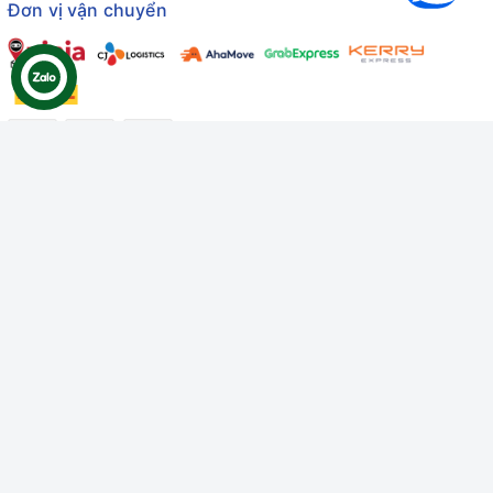
Đơn vị vận chuyển
Công ty TNHH Thương mại Dịch vụ Gâu Miao
Giấy chứng nhận ĐKDN số: 3401229674 do Sở KHĐT Bình
Thuận cấp ngày 10/01/2022
Giấy chứng nhận đủ điều kiện số: 06/GCN-KDT do Chi cục
Thú y Bình Thuận cấp ngày 18/01/2022
© Bản quyền thuộc về
Công ty TNHH Thương mại Dịch vụ Gâu