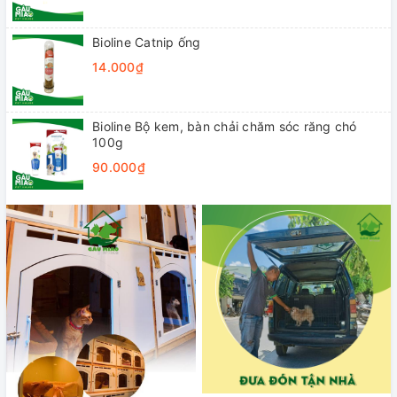
Bioline Catnip ống
14.000₫
Bioline Bộ kem, bàn chải chăm sóc răng chó
100g
90.000₫