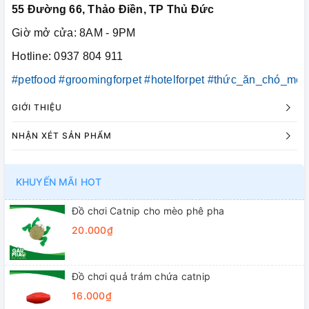
55 Đường 66, Thảo Điền, TP Thủ Đức
Giờ mở cửa: 8AM - 9PM
Hotline: 0937 804 911
#petfood
#groomingforpet
#hotelforpet
#thức_ăn_chó_mèo
GIỚI THIỆU
NHẬN XÉT SẢN PHẨM
KHUYẾN MÃI HOT
Đồ chơi Catnip cho mèo phê pha
20.000₫
Đồ chơi quả trám chứa catnip
16.000₫