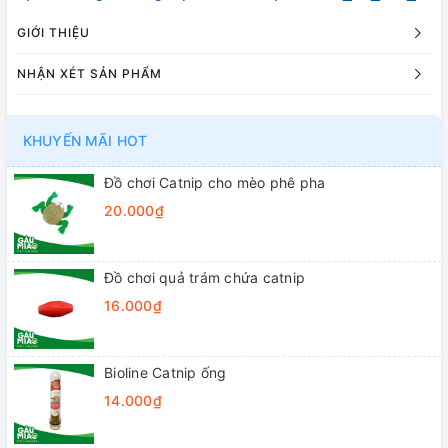
GIỚI THIỆU
NHẬN XÉT SẢN PHẨM
KHUYẾN MÃI HOT
Đồ chơi Catnip cho mèo phê pha
20.000₫
Đồ chơi quả trám chứa catnip
16.000₫
Bioline Catnip ống
14.000₫