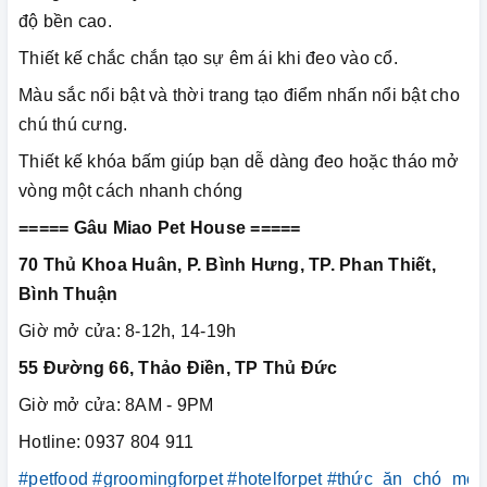
độ bền cao.
Thiết kế chắc chắn tạo sự êm ái khi đeo vào cổ.
Màu sắc nổi bật và thời trang tạo điểm nhấn nổi bật cho
chú thú cưng.
Thiết kế khóa bấm giúp bạn dễ dàng đeo hoặc tháo mở
vòng một cách nhanh chóng
===== Gâu Miao Pet House =====
70 Thủ Khoa Huân, P. Bình Hưng, TP. Phan Thiết,
Bình Thuận
Giờ mở cửa: 8-12h, 14-19h
55 Đường 66, Thảo Điền, TP Thủ Đức
Giờ mở cửa: 8AM - 9PM
Hotline: 0937 804 911
#petfood
#groomingforpet
#hotelforpet
#thức_ăn_chó_mèo