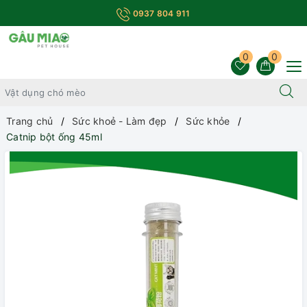
0937 804 911
0
0
Trang chủ
Sức khoẻ - Làm đẹp
Sức khỏe
Catnip bột ống 45ml