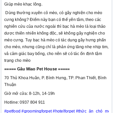
Giúp mèo khạc lông.
Dùng thường xuyên cỏ mèo, có gây nghiện cho mèo
cưng không? Điểm này bạn có thể yên tâm, theo các
nghiên cứu của nước ngoài thì bạc hà mèo là loại thảo
dược thiên nhiên không độc, sẽ không gây nghiện cho
mèo cưng. Tuy bạc hà mèo có tác dụng gây hưng phấn
cho mèo, nhưng cũng chỉ là phản ứng tăng nhẹ nhịp tim,
vả cảm giác bay bổng, cho nên sẽ có tác ổn định tậm
trạng cho mèo
===== Gâu Miao Pet House =====
70 Thủ Khoa Huân, P. Bình Hưng, TP. Phan Thiết, Bình
Thuận
Giờ mở cửa: 8-12h, 14-19h
Hotline: 0937 804 911
#petfood
#groomingforpet
#hotelforpet
#thức_ăn_chó_mèo