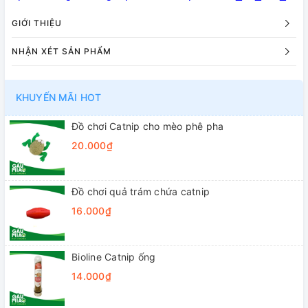
GIỚI THIỆU
NHẬN XÉT SẢN PHẨM
KHUYẾN MÃI HOT
Đồ chơi Catnip cho mèo phê pha
20.000₫
Đồ chơi quả trám chứa catnip
16.000₫
Bioline Catnip ống
14.000₫