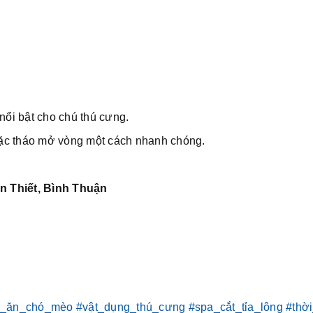
nổi bật cho chú thú cưng.
ặc tháo mở vòng một cách nhanh chóng.
n Thiết, Bình Thuận
c_ăn_chó_mèo
#vật_dụng_thú_cưng
#spa_cắt_tỉa_lông
#thờ