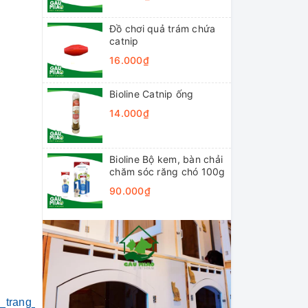
Đồ chơi quả trám chứa
catnip
16.000₫
Bioline Catnip ống
14.000₫
Bioline Bộ kem, bàn chải
chăm sóc răng chó 100g
90.000₫
i_trang_thú_cưng
#khách_sạn_thú_cưng