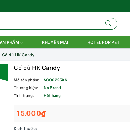
ẢN PHẨM
KHUYẾN MÃI
HOTEL FOR PET
Cổ dù HK Candy
Cổ dù HK Candy
Mã sản phẩm:
VCO0225XS
Thương hiệu:
No Brand
Tình trạng:
Hết hàng
15.000₫
Kích thước: