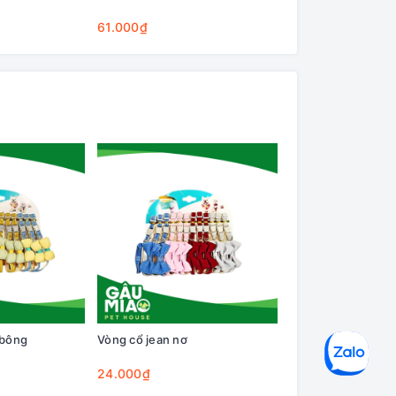
Cleaning Base
61.000₫
75.000₫
 bông
Vòng cổ jean nơ
Vòng cổ caro nơ
24.000₫
25.000₫