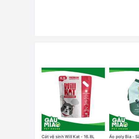
Cát vệ sinh Will Kat - 16.8L
Áo poly Bia - S