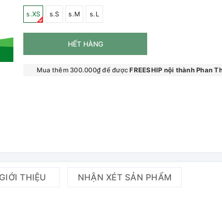
s.XS
s.S
s.M
s.L
HẾT HÀNG
Mua thêm 300.000₫ để được
FREESHIP nội thành Phan Th
GIỚI THIỆU
NHẬN XÉT SẢN PHẨM