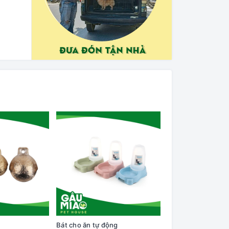
Bát cho ăn tự động
Cây lăn lông trên q