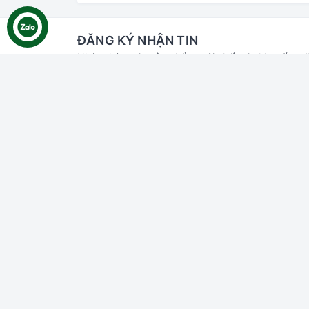
ĐĂNG KÝ NHẬN TIN
Nhận thông tin sản phẩm mới nhất, tin khuyến mã
nữa.
Liên hệ với chúng tôi
Hỗ trợ
Tìm ki
Đăng n
Đăng k
Giỏ hà
Địa chỉ:
70 Thủ Khoa Huân, Bình Hưng,
Phan Thiết, Bình Thuận
Chi nhánh HCM:
55 đường số 66,
Thảo Điền, Thủ Đức, HCM
Email:
gaumiao@gmail.com
Điện thoại:
0937 804 911
Zalo:
Gâu Miao Pet House