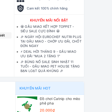
Cam kết 100% chính hãng
KHUYẾN MÃI NỔI BẬT
🤩 GÂU MIAO KẾT HỢP TOPPET -
SIÊU SALE CỰC ĐỈNH 🤩
iết
🎉 NGÀY HỘI EUROCHEF NUTRI PLUS
TẠI GÂU MIAO - CHỚP ƯU ĐÃI, CHỐT
ĐƠN NGAY
⚡️ DEAL HỜI THÁNG 9 - GÂU MIAO
ƯU ĐÃI "MUA 2 TẶNG 1"
🎉 BÙNG NỔ SALE SINH NHẬT 11
TUỔI - GÂU MIAO PET HOUSE TẶNG
BẠN LOẠT QUÀ KHỦNG 🎉
KHUYẾN MÃI HOT
Đồ chơi Catnip cho mèo
phê pha
20.000₫