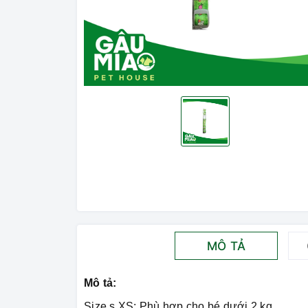
MÔ TẢ
Mô tả:
Size s.XS: Phù hợp cho bé dưới 2 kg