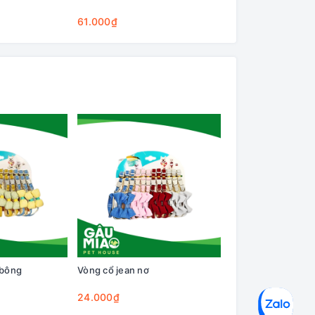
Cleaning Base
61.000₫
75.000₫
 bông
Vòng cổ jean nơ
Vòng cổ caro nơ
24.000₫
25.000₫