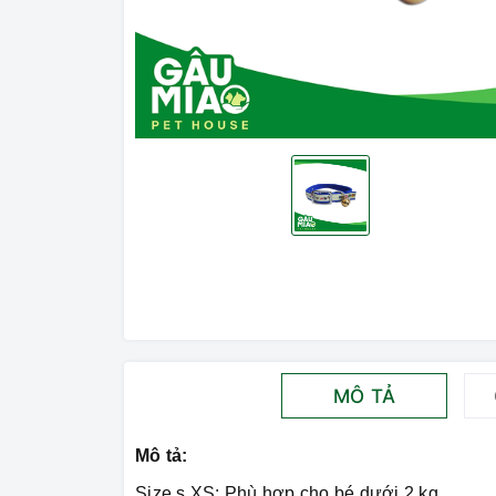
MÔ TẢ
Mô tả:
Size s.XS: Phù hợp cho bé dưới 2 kg