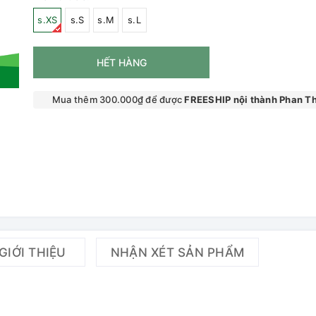
s.XS
s.S
s.M
s.L
HẾT HÀNG
Mua thêm 300.000₫ để được
FREESHIP nội thành Phan Th
GIỚI THIỆU
NHẬN XÉT SẢN PHẨM