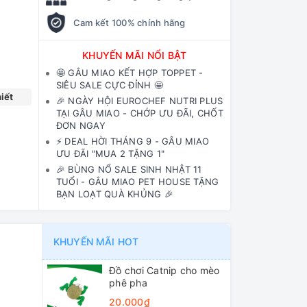
Cam kết 100% chính hãng
KHUYẾN MÃI NỔI BẬT
🤩 GÂU MIAO KẾT HỢP TOPPET -
SIÊU SALE CỰC ĐỈNH 🤩
iết
🎉 NGÀY HỘI EUROCHEF NUTRI PLUS
TẠI GÂU MIAO - CHỚP ƯU ĐÃI, CHỐT
ĐƠN NGAY
⚡️ DEAL HỜI THÁNG 9 - GÂU MIAO
ƯU ĐÃI "MUA 2 TẶNG 1"
🎉 BÙNG NỔ SALE SINH NHẬT 11
TUỔI - GÂU MIAO PET HOUSE TẶNG
BẠN LOẠT QUÀ KHỦNG 🎉
KHUYẾN MÃI HOT
Đồ chơi Catnip cho mèo
phê pha
20.000₫