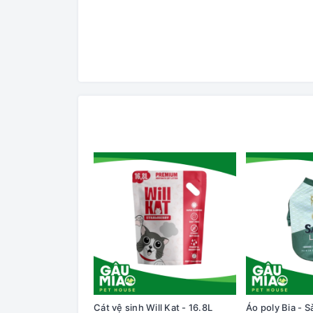
Cát vệ sinh Will Kat - 16.8L
Áo poly Bia - S