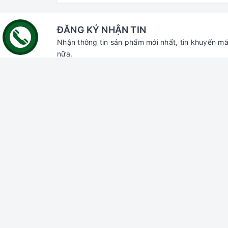
ĐĂNG KÝ NHẬN TIN
Nhận thông tin sản phẩm mới nhất, tin khuyến mã
nữa.
Liên hệ với chúng tôi
Hỗ trợ
Tìm ki
Đăng n
Đăng k
Giỏ hà
Địa chỉ:
70 Thủ Khoa Huân, Bình Hưng,
Phan Thiết, Bình Thuận
Chi nhánh HCM:
55 đường số 66,
Thảo Điền, Thủ Đức, HCM
Email:
gaumiao@gmail.com
Điện thoại:
0937 804 911
Zalo:
Gâu Miao Pet House