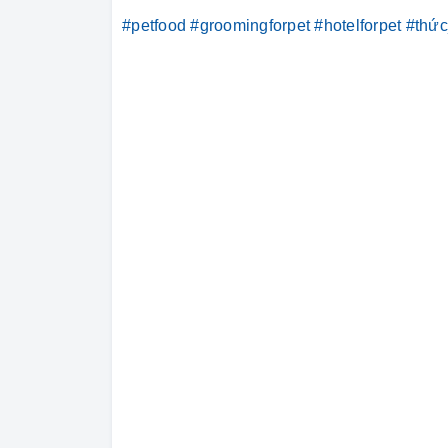
#petfood
#groomingforpet
#hotelforpet
#thứ