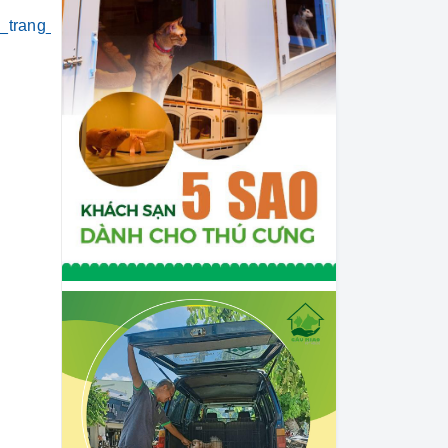
i_trang_thú_cưng
#khách_sạn_thú_cưng