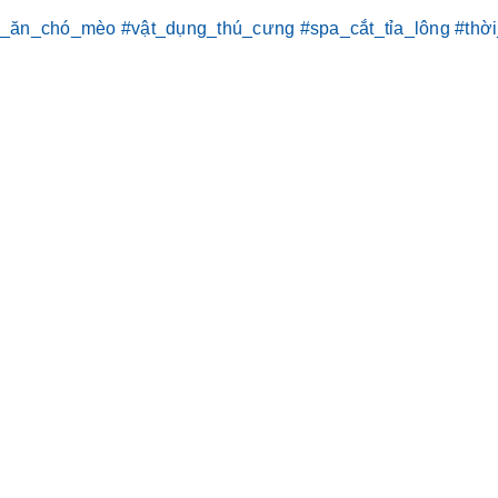
c_ăn_chó_mèo
#vật_dụng_thú_cưng
#spa_cắt_tỉa_lông
#thờ