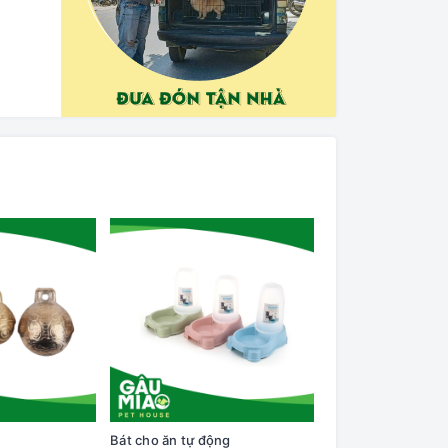
Bát cho ăn tự động
Cây lăn lông trên q