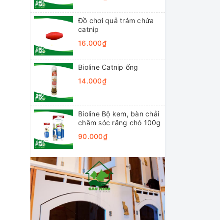
Đồ chơi quả trám chứa
catnip
16.000₫
Bioline Catnip ống
14.000₫
Bioline Bộ kem, bàn chải
chăm sóc răng chó 100g
90.000₫