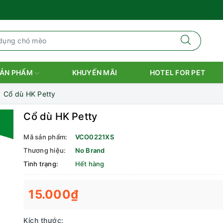
ẢN PHẨM
KHUYẾN MÃI
HOTEL FOR PET
Cổ dù HK Petty
Cổ dù HK Petty
Mã sản phẩm:
VCO0221XS
Thương hiệu:
No Brand
Tình trạng:
Hết hàng
15.000₫
Kích thước: