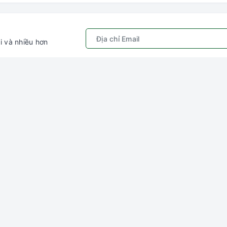
i và nhiều hơn
Chính sách
Kết nối với chú
ếm
Quy định sử dụng
Gâu Miao P
hập
Chính sách bảo mật
ý
Hướng dẫn đặt hàng &
thanh toán
ng
Chính sách vận chuyển
Chính sách đổi trả
Chính sách kiểm hàng