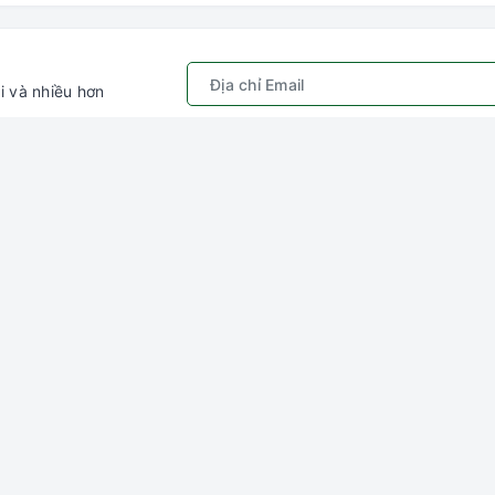
i và nhiều hơn
Chính sách
Kết nối với chú
ếm
Quy định sử dụng
Gâu Miao P
hập
Chính sách bảo mật
ý
Hướng dẫn đặt hàng &
thanh toán
ng
Chính sách vận chuyển
Chính sách đổi trả
Chính sách kiểm hàng