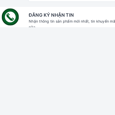
ĐĂNG KÝ NHẬN TIN
Nhận thông tin sản phẩm mới nhất, tin khuyến mã
nữa.
Liên hệ với chúng tôi
Hỗ trợ
Tìm ki
Đăng n
Đăng k
Giỏ hà
Địa chỉ:
70 Thủ Khoa Huân, Bình Hưng,
Phan Thiết, Bình Thuận
Chi nhánh HCM:
55 đường số 66,
Thảo Điền, Thủ Đức, HCM
Email:
gaumiao@gmail.com
Điện thoại:
0937 804 911
Zalo:
Gâu Miao Pet House