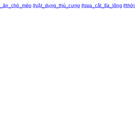
c_ăn_chó_mèo
#vật_dụng_thú_cưng
#spa_cắt_tỉa_lông
#thờ