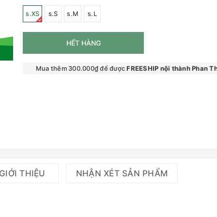
s.XS
s.S
s.M
s.L
HẾT HÀNG
Mua thêm 300.000₫ để được
FREESHIP nội thành Phan Th
GIỚI THIỆU
NHẬN XÉT SẢN PHẨM