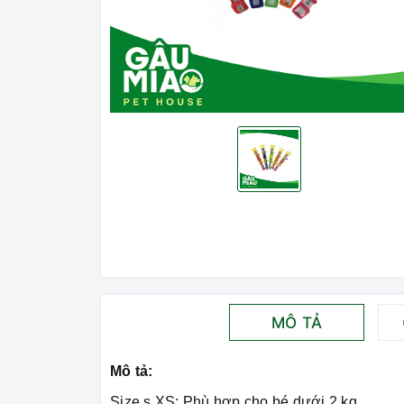
MÔ TẢ
Mô tả:
Size s.XS: Phù hợp cho bé dưới 2 kg