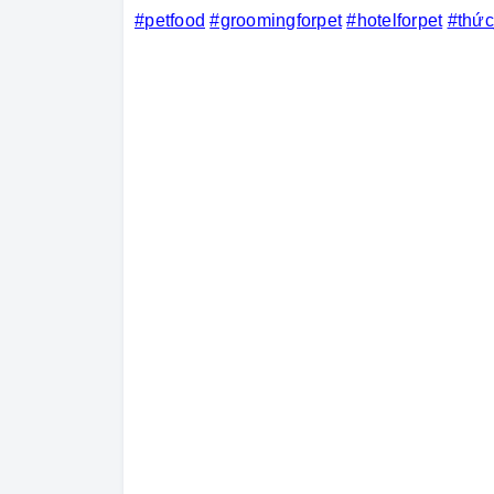
#petfood
#groomingforpet
#hotelforpet
#thứ