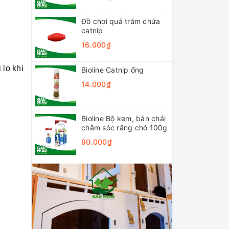
Đồ chơi quả trám chứa
catnip
16.000₫
lo khi
Bioline Catnip ống
14.000₫
Bioline Bộ kem, bàn chải
chăm sóc răng chó 100g
90.000₫