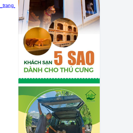
i_trang_thú_cưng
#khách_sạn_thú_cưng