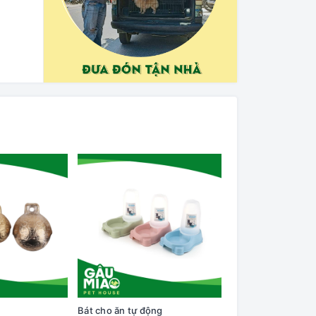
Bát cho ăn tự động
Cây lăn lông trên q