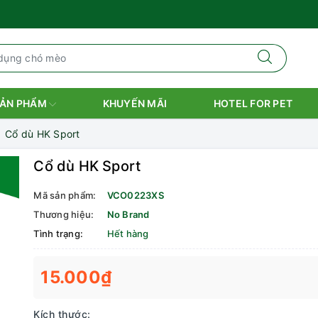
ẢN PHẨM
KHUYẾN MÃI
HOTEL FOR PET
Cổ dù HK Sport
Cổ dù HK Sport
Mã sản phẩm:
VCO0223XS
Thương hiệu:
No Brand
Tình trạng:
Hết hàng
15.000₫
Kích thước: