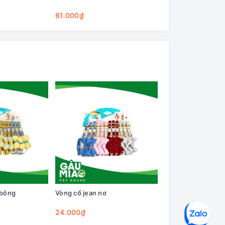
Cleaning Base
61.000₫
75.000₫
 bông
Vòng cổ jean nơ
Vòng cổ caro nơ
24.000₫
25.000₫