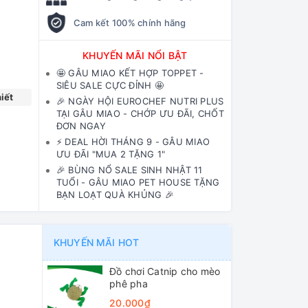
Cam kết 100% chính hãng
KHUYẾN MÃI NỔI BẬT
🤩 GÂU MIAO KẾT HỢP TOPPET -
SIÊU SALE CỰC ĐỈNH 🤩
iết
🎉 NGÀY HỘI EUROCHEF NUTRI PLUS
TẠI GÂU MIAO - CHỚP ƯU ĐÃI, CHỐT
ĐƠN NGAY
⚡️ DEAL HỜI THÁNG 9 - GÂU MIAO
ƯU ĐÃI "MUA 2 TẶNG 1"
🎉 BÙNG NỔ SALE SINH NHẬT 11
TUỔI - GÂU MIAO PET HOUSE TẶNG
BẠN LOẠT QUÀ KHỦNG 🎉
KHUYẾN MÃI HOT
Đồ chơi Catnip cho mèo
phê pha
20.000₫