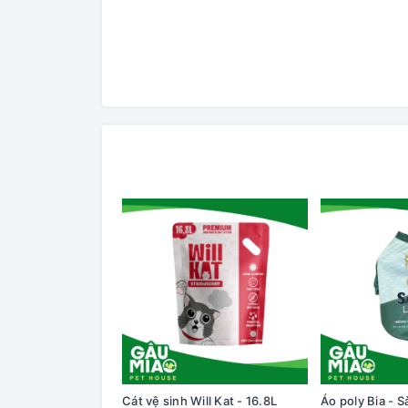
Cát vệ sinh Will Kat - 16.8L
Áo poly Bia - S