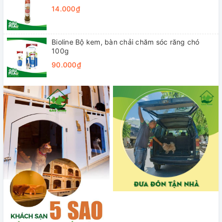
14.000₫
Bioline Bộ kem, bàn chải chăm sóc răng chó
100g
90.000₫