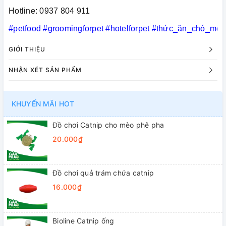
Hotline: 0937 804 911
#petfood
#groomingforpet
#hotelforpet
#thức_ăn_chó_mèo
GIỚI THIỆU
NHẬN XÉT SẢN PHẨM
KHUYẾN MÃI HOT
Đồ chơi Catnip cho mèo phê pha
20.000₫
Đồ chơi quả trám chứa catnip
16.000₫
Bioline Catnip ống