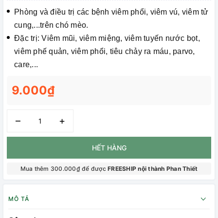
Phòng và điều trị các bệnh viêm phổi, viêm vú, viêm tử
cung,...trên chó mèo.
Đặc trị: Viêm mũi, viêm miệng, viêm tuyến nước bọt,
viêm phế quản, viêm phổi, tiêu chảy ra máu, parvo,
care,...
9.000₫
–
+
HẾT HÀNG
Mua thêm 300.000₫ để được
FREESHIP nội thành Phan Thiết
MÔ TẢ