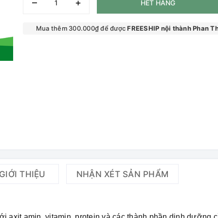
–
+
HẾT HÀNG
Mua thêm 300.000₫ để được
FREESHIP nội thành Phan Th
GIỚI THIỆU
NHẬN XÉT SẢN PHẨM
i axit amin, vitamin, protein và các thành phần dinh dưỡng 