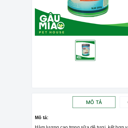
MÔ TẢ
Mô tả:
Hàm lượng cao trong sữa dê tươi, kết hợp vớ