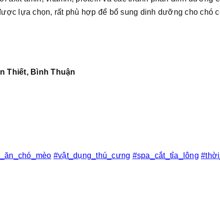
 được lựa chọn, rất phù hợp để bổ sung dinh dưỡng cho chó c
n Thiết, Bình Thuận
c_ăn_chó_mèo
#vật_dụng_thú_cưng
#spa_cắt_tỉa_lông
#thờ