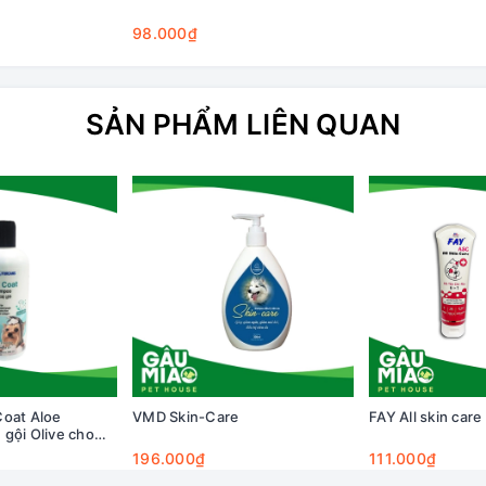
98.000₫
SẢN PHẨM LIÊN QUAN
Coat Aloe
VMD Skin-Care
FAY All skin car
gội Olive cho
00ml
196.000₫
111.000₫