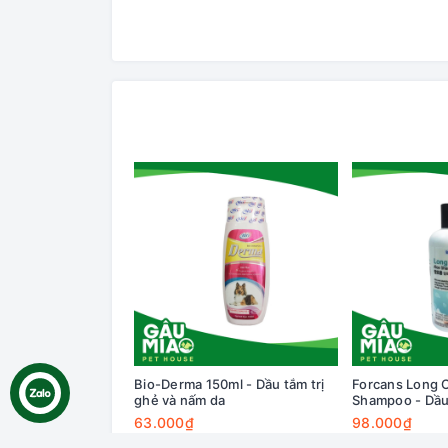
Bio-Derma 150ml - Dầu tắm trị
Forcans Long 
ghẻ và nấm da
Shampoo - Dầu 
chó lông dài 3
63.000₫
98.000₫