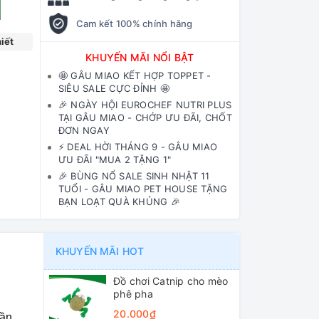
Cam kết 100% chính hãng
iết
KHUYẾN MÃI NỔI BẬT
🤩 GÂU MIAO KẾT HỢP TOPPET -
SIÊU SALE CỰC ĐỈNH 🤩
🎉 NGÀY HỘI EUROCHEF NUTRI PLUS
TẠI GÂU MIAO - CHỚP ƯU ĐÃI, CHỐT
ĐƠN NGAY
⚡️ DEAL HỜI THÁNG 9 - GÂU MIAO
ƯU ĐÃI "MUA 2 TẶNG 1"
🎉 BÙNG NỔ SALE SINH NHẬT 11
TUỔI - GÂU MIAO PET HOUSE TẶNG
BẠN LOẠT QUÀ KHỦNG 🎉
KHUYẾN MÃI HOT
Đồ chơi Catnip cho mèo
phê pha
20.000₫
cần