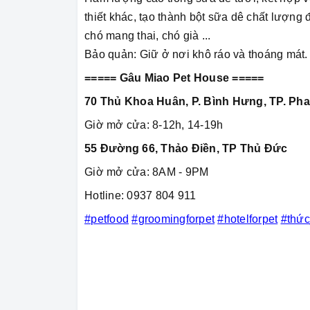
thiết khác, tạo thành bột sữa dê chất lượng
chó mang thai, chó già ...
Bảo quản: Giữ ở nơi khô ráo và thoáng mát.
===== Gâu Miao Pet House =====
70 Thủ Khoa Huân, P. Bình Hưng, TP. Pha
Giờ mở cửa: 8-12h, 14-19h
55 Đường 66, Thảo Điền, TP Thủ Đức
Giờ mở cửa: 8AM - 9PM
Hotline: 0937 804 911
#petfood
#groomingforpet
#hotelforpet
#thứ