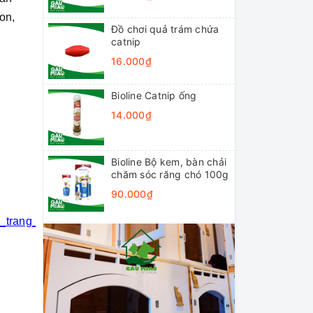
on,
Đồ chơi quả trám chứa
catnip
16.000₫
Bioline Catnip ống
14.000₫
Bioline Bộ kem, bàn chải
chăm sóc răng chó 100g
90.000₫
i_trang_thú_cưng
#khách_sạn_thú_cưng