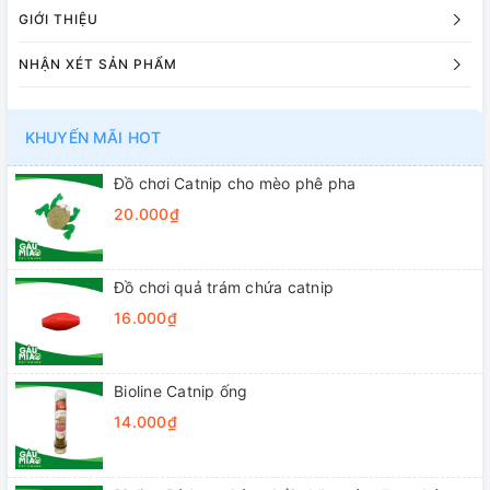
GIỚI THIỆU
NHẬN XÉT SẢN PHẨM
KHUYẾN MÃI HOT
Đồ chơi Catnip cho mèo phê pha
20.000₫
Đồ chơi quả trám chứa catnip
16.000₫
Bioline Catnip ống
14.000₫