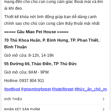
mang đến cho chú cún cưng cảm giác thoải mái và êm
ái khi đeo.
Thiết kế khóa nới linh động giúp bạn dễ dàng canh
chỉnh sao cho chú cún cưng cảm thấy thoải mái nhất
===== Gâu Miao Pet House =====
70 Thủ Khoa Huân, P. Bình Hưng, TP. Phan Thiết,
Bình Thuận
Giờ mở cửa: 8-12h, 14-19h
55 Đường 66, Thảo Điền, TP Thủ Đức
Giờ mở cửa: 8AM - 9PM
Hotline: 0937 804 911
#petfood
#groomingforpet
#hotelforpet
#thức_ăn_chó_mèo
GIỚI THIỆU
NHẬN XÉT SẢN PHẨM