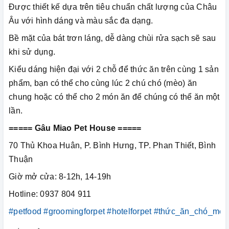
Được thiết kế dựa trên tiêu chuẩn chất lượng của Châu
Âu với hình dáng và màu sắc đa dạng.
Bề mặt của bát trơn láng, dễ dàng chùi rửa sạch sẽ sau
khi sử dụng.
Kiểu dáng hiện đại với 2 chỗ để thức ăn trên cùng 1 sản
phẩm, bạn có thể cho cùng lúc 2 chú chó (mèo) ăn
chung hoặc có thể cho 2 món ăn để chúng có thể ăn một
lần.
===== Gâu Miao Pet House =====
70 Thủ Khoa Huân, P. Bình Hưng, TP. Phan Thiết, Bình
Thuận
Giờ mở cửa: 8-12h, 14-19h
Hotline: 0937 804 911
#petfood
#groomingforpet
#hotelforpet
#thức_ăn_chó_mèo