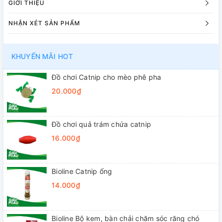
GIỚI THIỆU
NHẬN XÉT SẢN PHẨM
KHUYẾN MÃI HOT
Đồ chơi Catnip cho mèo phê pha
20.000₫
Đồ chơi quả trám chứa catnip
16.000₫
Bioline Catnip ống
14.000₫
Bioline Bộ kem, bàn chải chăm sóc răng chó