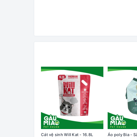
Cát vệ sinh Will Kat - 16.8L
Áo poly Bia - S