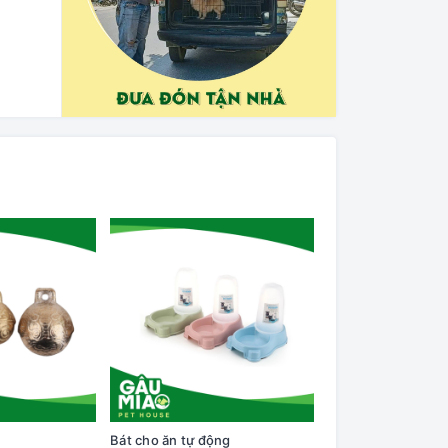
Bát cho ăn tự động
Cây lăn lông trên q