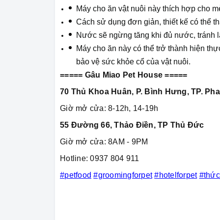
Máy cho ăn vật nuôi này thích hợp cho mè
Cách sử dụng đơn giản, thiết kế có thể th
Nước sẽ ngừng tăng khi đủ nước, tránh l
Máy cho ăn này có thể trở thành hiện thự
bảo vệ sức khỏe cổ của vật nuôi.
===== Gâu Miao Pet House =====
70 Thủ Khoa Huân, P. Bình Hưng, TP. Pha
Giờ mở cửa: 8-12h, 14-19h
55 Đường 66, Thảo Điền, TP Thủ Đức
Giờ mở cửa: 8AM - 9PM
Hotline: 0937 804 911
#petfood
#groomingforpet
#hotelforpet
#thứ