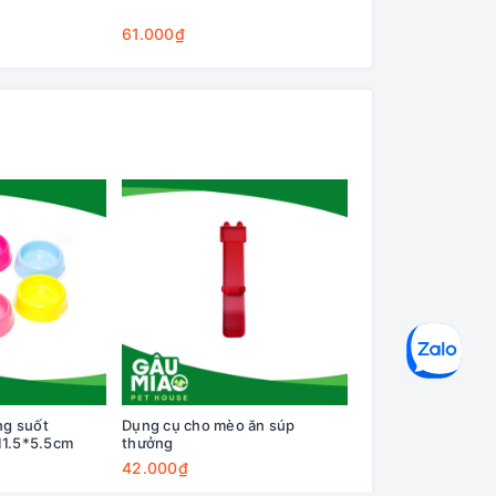
Cleaning Base
61.000₫
75.000₫
ng suốt
Dụng cụ cho mèo ăn súp
Combo chén sứ đự
11.5*5.5cm
thưởng
ăn+nước hình xươn
12.5*5cm LWS-53
42.000₫
281.000₫