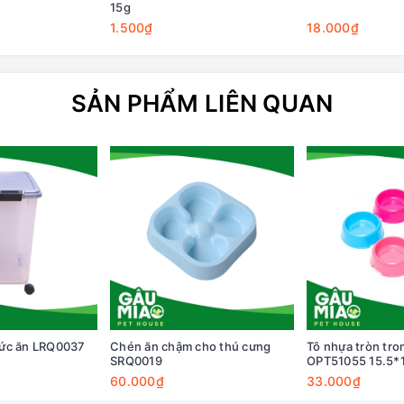
15g
1.500₫
18.000₫
SẢN PHẨM LIÊN QUAN
ức ăn LRQ0037
Chén ăn chậm cho thú cưng
Tô nhựa tròn tro
SRQ0019
OPT51055 15.5*
60.000₫
33.000₫