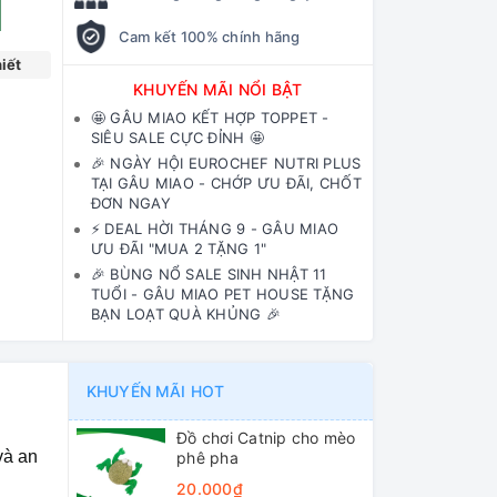
Cam kết 100% chính hãng
iết
KHUYẾN MÃI NỔI BẬT
🤩 GÂU MIAO KẾT HỢP TOPPET -
SIÊU SALE CỰC ĐỈNH 🤩
🎉 NGÀY HỘI EUROCHEF NUTRI PLUS
TẠI GÂU MIAO - CHỚP ƯU ĐÃI, CHỐT
ĐƠN NGAY
⚡️ DEAL HỜI THÁNG 9 - GÂU MIAO
ƯU ĐÃI "MUA 2 TẶNG 1"
🎉 BÙNG NỔ SALE SINH NHẬT 11
TUỔI - GÂU MIAO PET HOUSE TẶNG
BẠN LOẠT QUÀ KHỦNG 🎉
KHUYẾN MÃI HOT
Đồ chơi Catnip cho mèo
và an
phê pha
20.000₫