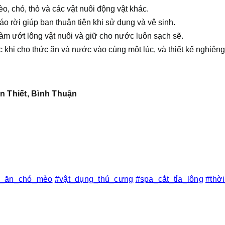
o, chó, thỏ và các vật nuôi động vật khác.
áo rời giúp bạn thuận tiện khi sử dụng và vệ sinh.
àm ướt lông vật nuôi và giữ cho nước luôn sạch sẽ.
c khi cho thức ăn và nước vào cùng một lúc, và thiết kế nghiêng
n Thiết, Bình Thuận
c_ăn_chó_mèo
#vật_dụng_thú_cưng
#spa_cắt_tỉa_lông
#thờ