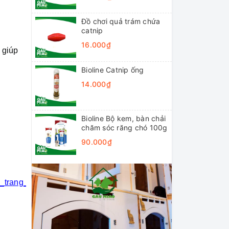
Đồ chơi quả trám chứa
catnip
16.000₫
 giúp
Bioline Catnip ống
14.000₫
Bioline Bộ kem, bàn chải
chăm sóc răng chó 100g
90.000₫
i_trang_thú_cưng
#khách_sạn_thú_cưng