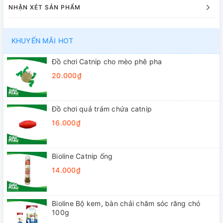
NHẬN XÉT SẢN PHẨM
KHUYẾN MÃI HOT
Đồ chơi Catnip cho mèo phê pha
20.000₫
Đồ chơi quả trám chứa catnip
16.000₫
Bioline Catnip ống
14.000₫
Bioline Bộ kem, bàn chải chăm sóc răng chó
100g