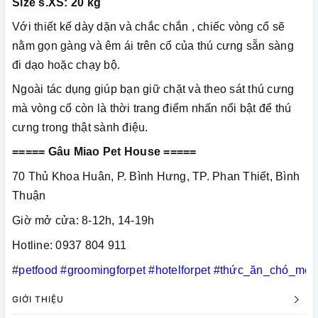
Size s.XS: 20 kg
Với thiết kế dày dặn và chắc chắn , chiếc vòng cổ sẽ
nằm gọn gàng và êm ái trên cổ của thú cưng sẵn sàng
đi dạo hoặc chạy bộ.
Ngoài tác dụng giúp bạn giữ chặt và theo sát thú cưng
mà vòng cổ còn là thời trang điểm nhấn nổi bật để thú
cưng trong thật sành điệu.
===== Gâu Miao Pet House =====
70 Thủ Khoa Huân, P. Bình Hưng, TP. Phan Thiết, Bình
Thuận
Giờ mở cửa: 8-12h, 14-19h
Hotline: 0937 804 911
#petfood
#groomingforpet
#hotelforpet
#thức_ăn_chó_mèo
GIỚI THIỆU