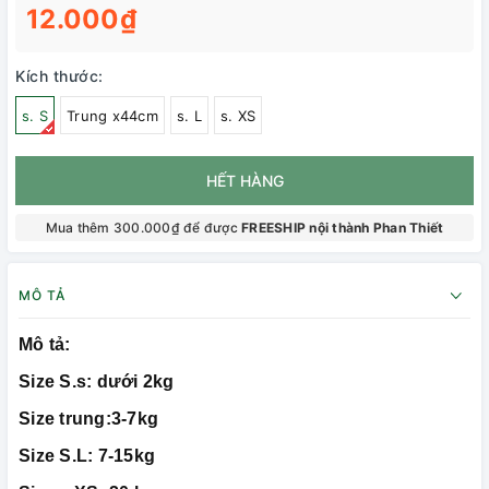
12.000₫
Kích thước:
s. S
Trung x44cm
s. L
s. XS
HẾT HÀNG
Mua thêm 300.000₫ để được
FREESHIP nội thành Phan Thiết
MÔ TẢ
Mô tả:
Size S.s: dưới 2kg
Size trung:3-7kg
Size S.L: 7-15kg