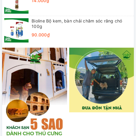
14.000₫
Bioline Bộ kem, bàn chải chăm sóc răng chó
100g
90.000₫