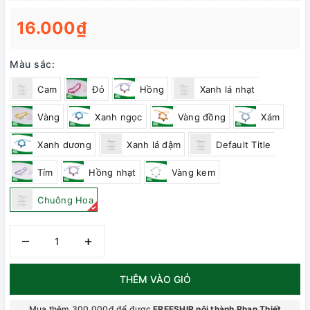
16.000₫
Màu sắc:
Cam
Đỏ
Hồng
Xanh lá nhạt
Vàng
Xanh ngọc
Vàng đồng
Xám
Xanh dương
Xanh lá đậm
Default Title
Tím
Hồng nhạt
Vàng kem
Chuông Hoa
–
+
THÊM VÀO GIỎ
Mua thêm 300.000₫ để được
FREESHIP nội thành Phan Thiết