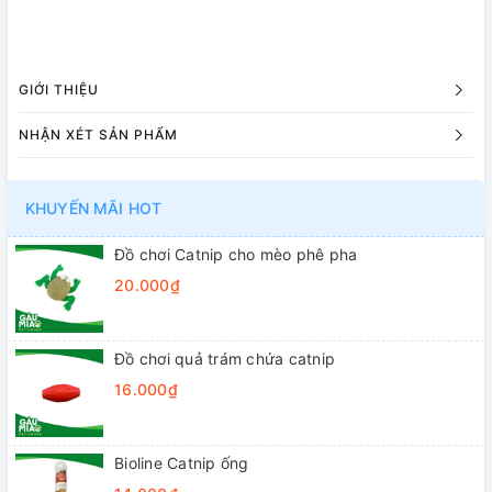
GIỚI THIỆU
NHẬN XÉT SẢN PHẨM
KHUYẾN MÃI HOT
Đồ chơi Catnip cho mèo phê pha
20.000₫
Đồ chơi quả trám chứa catnip
16.000₫
Bioline Catnip ống