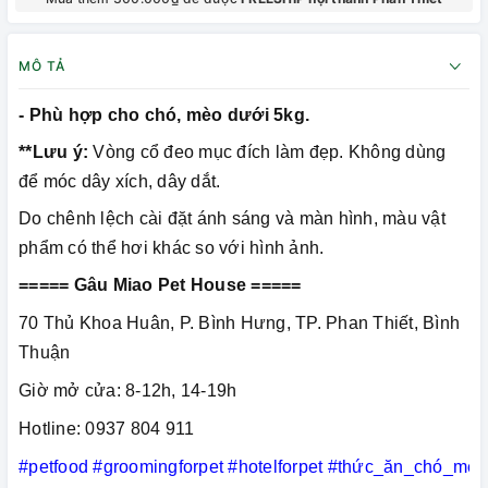
MÔ TẢ
- Phù hợp cho chó, mèo dưới 5kg.
**Lưu ý:
Vòng cổ đeo mục đích làm đẹp. Không dùng
để móc dây xích, dây dắt.
Do chênh lệch cài đặt ánh sáng và màn hình, màu vật
phẩm có thể hơi khác so với hình ảnh.
===== Gâu Miao Pet House =====
70 Thủ Khoa Huân, P. Bình Hưng, TP. Phan Thiết, Bình
Thuận
Giờ mở cửa: 8-12h, 14-19h
Hotline: 0937 804 911
#petfood
#groomingforpet
#hotelforpet
#thức_ăn_chó_mèo