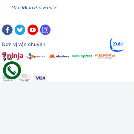
Gâu Miao Pet House
Đơn vị vận chuyển
Công ty TNHH Thương mại Dịch vụ Gâu Miao
Giấy chứng nhận ĐKDN số: 3401229674 do Sở KHĐT Bình