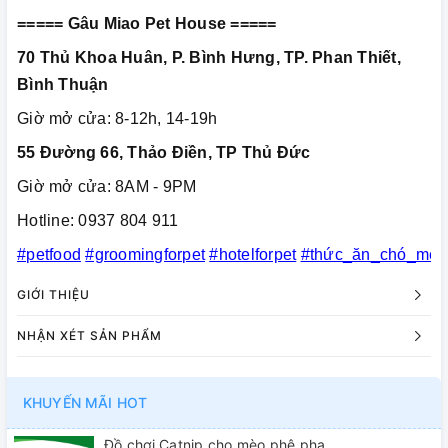
===== Gâu Miao Pet House =====
70 Thủ Khoa Huân, P. Bình Hưng, TP. Phan Thiết,
Bình Thuận
Giờ mở cửa: 8-12h, 14-19h
55 Đường 66, Thảo Điền, TP Thủ Đức
Giờ mở cửa: 8AM - 9PM
Hotline: 0937 804 911
#petfood
#groomingforpet
#hotelforpet
#thức_ăn_chó_mèo
GIỚI THIỆU
NHẬN XÉT SẢN PHẨM
KHUYẾN MÃI HOT
Đồ chơi Catnip cho mèo phê pha