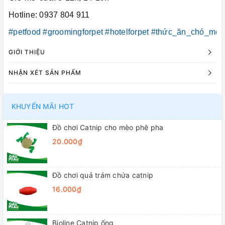
Hotline: 0937 804 911
#petfood
#groomingforpet
#hotelforpet
#thức_ăn_chó_mèo
GIỚI THIỆU
NHẬN XÉT SẢN PHẨM
KHUYẾN MÃI HOT
Đồ chơi Catnip cho mèo phê pha
20.000₫
Đồ chơi quả trám chứa catnip
16.000₫
Bioline Catnip ống