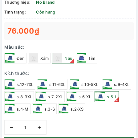
Thương hiệu:
No Brand
Tình trạng:
Còn hàng
76.000₫
Màu sắc:
Đen
Xám
Nâu
Tím
Kích thước:
s.12-7XL
s.11-6XL
s.10-5XL
s.9-4XL
s.8-3XL
s.7-2XL
s.6-XL
s.5-L
s.4-M
s.3-S
s.2-XS
–
+