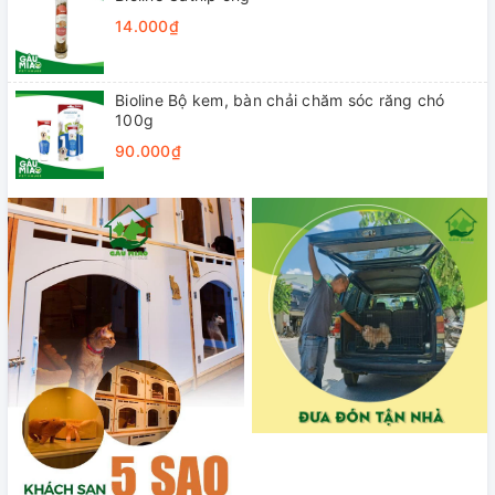
14.000₫
Bioline Bộ kem, bàn chải chăm sóc răng chó
100g
90.000₫