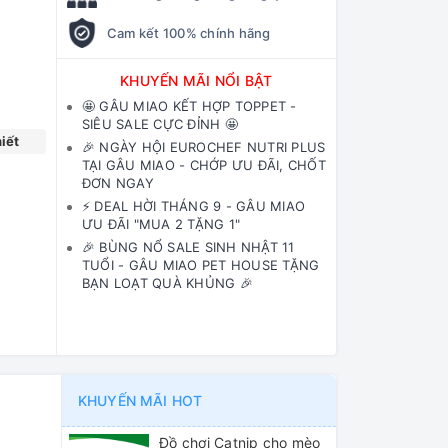
Cam kết 100% chính hãng
KHUYẾN MÃI NỔI BẬT
🤩 GÂU MIAO KẾT HỢP TOPPET -
SIÊU SALE CỰC ĐỈNH 🤩
iết
🎉 NGÀY HỘI EUROCHEF NUTRI PLUS
TẠI GÂU MIAO - CHỚP ƯU ĐÃI, CHỐT
ĐƠN NGAY
⚡️ DEAL HỜI THÁNG 9 - GÂU MIAO
ƯU ĐÃI "MUA 2 TẶNG 1"
🎉 BÙNG NỔ SALE SINH NHẬT 11
TUỔI - GÂU MIAO PET HOUSE TẶNG
BẠN LOẠT QUÀ KHỦNG 🎉
KHUYẾN MÃI HOT
Đồ chơi Catnip cho mèo