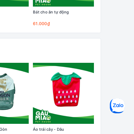
Bát cho ăn tự động
Cây lăn lông trên q
Cleaning Base
61.000₫
75.000₫
 Gòn
Áo trái cây - Dâu
Áo nỉ có tay-Em bé