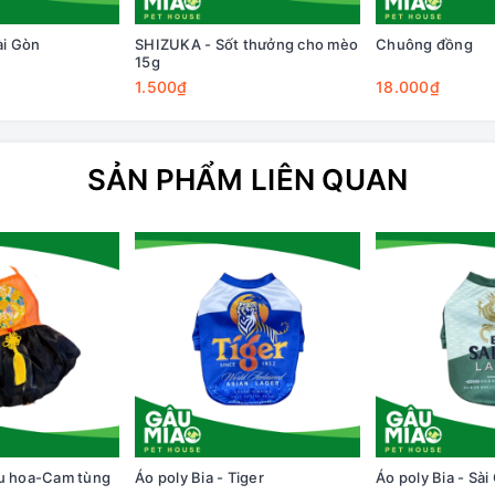
ài Gòn
SHIZUKA - Sốt thưởng cho mèo
Chuông đồng
15g
1.500₫
18.000₫
SẢN PHẨM LIÊN QUAN
êu hoa-Cam tùng
Áo poly Bia - Tiger
Áo poly Bia - Sài