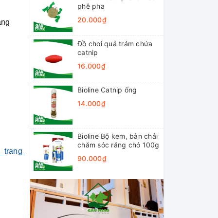
phê pha
20.000₫
áng
Đồ chơi quả trám chứa
catnip
16.000₫
Bioline Catnip ống
14.000₫
Bioline Bộ kem, bàn chải
chăm sóc răng chó 100g
i_trang_thú_cưng
#khách_sạn_thú_cưng
90.000₫