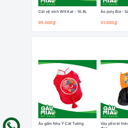
Cát vệ sinh Will Kat - 16.8L
Áo poly Bia - S
95.000₫
51.000₫
Áo gấm Như Ý Cát Tường
Váy yếm bí th
đen