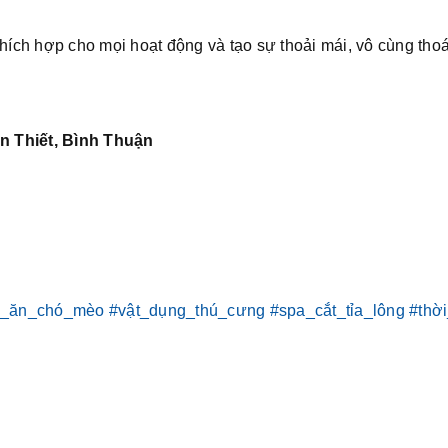
thích hợp cho mọi hoạt động và tạo sự thoải mái, vô cùng tho
n Thiết, Bình Thuận
c_ăn_chó_mèo
#vật_dụng_thú_cưng
#spa_cắt_tỉa_lông
#thờ