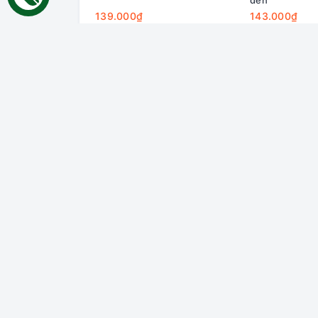
139.000₫
143.000₫
ĐĂNG KÝ NHẬN TIN
Nhận thông tin sản phẩm mới nhất, tin khuyến mã
nữa.
Liên hệ với chúng tôi
Hỗ trợ
Tìm ki
Đăng n
Đăng k
Giỏ hà
Địa chỉ:
70 Thủ Khoa Huân, Bình Hưng,
Phan Thiết, Bình Thuận
Chi nhánh HCM:
55 đường số 66,
Thảo Điền, Thủ Đức, HCM
Email:
gaumiao@gmail.com