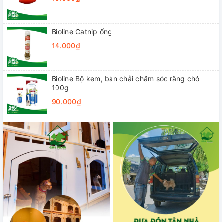
Bioline Catnip ống
14.000₫
Bioline Bộ kem, bàn chải chăm sóc răng chó
100g
90.000₫