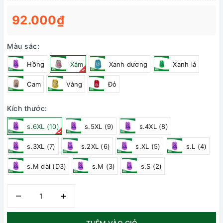
92.000₫
Màu sắc:
Hồng
Xám
Xanh dương
Xanh lá
Cam
Vàng
Đỏ
Kích thước:
s.6XL (10)
s.5XL (9)
s.4XL (8)
s.3XL (7)
s.2XL (6)
s.XL (5)
s.L (4)
s.M dài (D3)
s.M (3)
s.S (2)
–
+