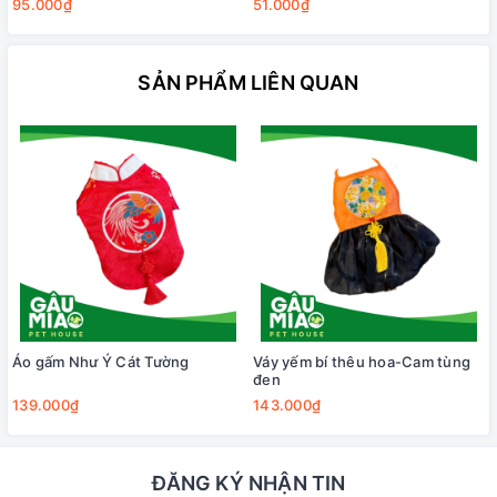
95.000₫
51.000₫
SẢN PHẨM LIÊN QUAN
Áo gấm Như Ý Cát Tường
Váy yếm bí thêu hoa-Cam tùng
đen
139.000₫
143.000₫
ĐĂNG KÝ NHẬN TIN