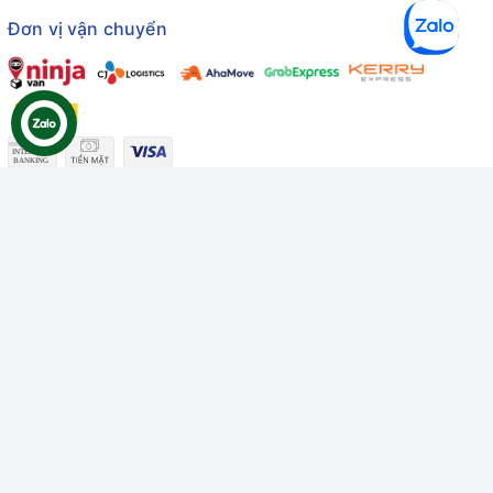
Đơn vị vận chuyển
Công ty TNHH Thương mại Dịch vụ Gâu Miao
Giấy chứng nhận ĐKDN số: 3401229674 do Sở KHĐT Bình
Thuận cấp ngày 10/01/2022
Giấy chứng nhận đủ điều kiện số: 06/GCN-KDT do Chi cục
Thú y Bình Thuận cấp ngày 18/01/2022
© Bản quyền thuộc về
Công ty TNHH Thương mại Dịch vụ Gâu