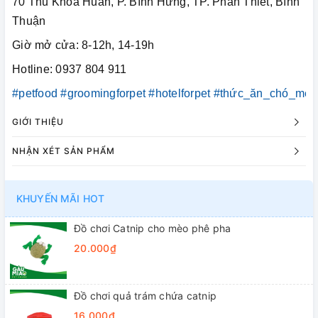
70 Thủ Khoa Huân, P. Bình Hưng, TP. Phan Thiết, Bình
Thuận
Giờ mở cửa: 8-12h, 14-19h
Hotline: 0937 804 911
#petfood
#groomingforpet
#hotelforpet
#thức_ăn_chó_mèo
GIỚI THIỆU
NHẬN XÉT SẢN PHẨM
KHUYẾN MÃI HOT
Đồ chơi Catnip cho mèo phê pha
20.000₫
Đồ chơi quả trám chứa catnip
16.000₫