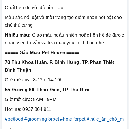
Chất liệu dù với độ bền cao
Màu sắc nổi bật và thời trang tạo điểm nhấn nổi bật cho
chú thú cưng.
Nhiều màu:
Giao màu ngẫu nhiên hoặc liên hệ để được
nhân viên tư vẫn và lựa màu yêu thích bạn nhé.
===== Gâu Miao Pet House =====
70 Thủ Khoa Huân, P. Bình Hưng, TP. Phan Thiết,
Bình Thuận
Giờ mở cửa: 8-12h, 14-19h
55 Đường 66, Thảo Điền, TP Thủ Đức
Giờ mở cửa: 8AM - 9PM
Hotline: 0937 804 911
#petfood
#groomingforpet
#hotelforpet
#thức_ăn_chó_mèo