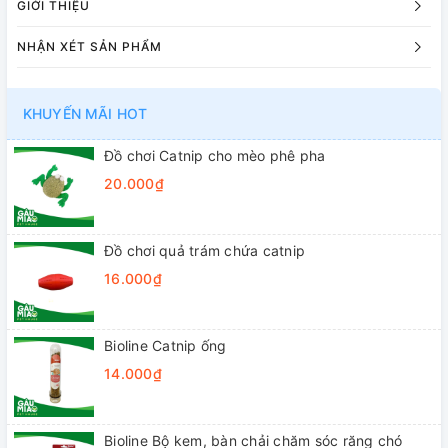
GIỚI THIỆU
NHẬN XÉT SẢN PHẨM
KHUYẾN MÃI HOT
Đồ chơi Catnip cho mèo phê pha
20.000₫
Đồ chơi quả trám chứa catnip
16.000₫
Bioline Catnip ống
14.000₫
Bioline Bộ kem, bàn chải chăm sóc răng chó