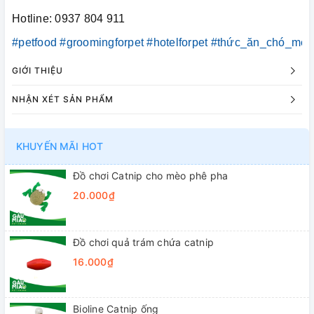
Hotline: 0937 804 911
#petfood
#groomingforpet
#hotelforpet
#thức_ăn_chó_mèo
GIỚI THIỆU
NHẬN XÉT SẢN PHẨM
KHUYẾN MÃI HOT
Đồ chơi Catnip cho mèo phê pha
20.000₫
Đồ chơi quả trám chứa catnip
16.000₫
Bioline Catnip ống