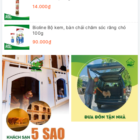
14.000₫
Bioline Bộ kem, bàn chải chăm sóc răng chó
100g
90.000₫