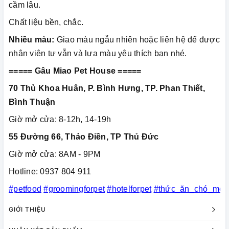
cầm lâu.
Chất liệu bền, chắc.
Nhiều màu:
Giao màu ngẫu nhiên hoặc liên hệ để được
nhân viên tư vẫn và lựa màu yêu thích bạn nhé.
===== Gâu Miao Pet House =====
70 Thủ Khoa Huân, P. Bình Hưng, TP. Phan Thiết,
Bình Thuận
Giờ mở cửa: 8-12h, 14-19h
55 Đường 66, Thảo Điền, TP Thủ Đức
Giờ mở cửa: 8AM - 9PM
Hotline: 0937 804 911
#petfood
#groomingforpet
#hotelforpet
#thức_ăn_chó_mèo
GIỚI THIỆU