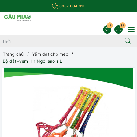
0937 804 911
0
0
Trang chủ
Yếm dắt cho mèo
Bộ dắt+yếm HK Ngôi sao s.L