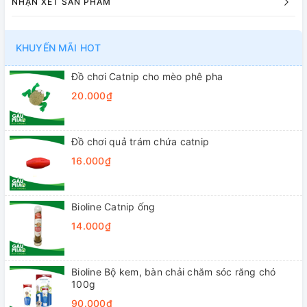
NHẬN XÉT SẢN PHẨM
KHUYẾN MÃI HOT
Đồ chơi Catnip cho mèo phê pha
20.000₫
Đồ chơi quả trám chứa catnip
16.000₫
Bioline Catnip ống
14.000₫
Bioline Bộ kem, bàn chải chăm sóc răng chó
100g
90.000₫