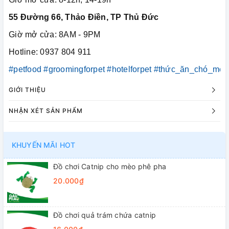
55 Đường 66, Thảo Điền, TP Thủ Đức
Giờ mở cửa: 8AM - 9PM
Hotline: 0937 804 911
#petfood
#groomingforpet
#hotelforpet
#thức_ăn_chó_mèo
GIỚI THIỆU
NHẬN XÉT SẢN PHẨM
KHUYẾN MÃI HOT
Đồ chơi Catnip cho mèo phê pha
20.000₫
Đồ chơi quả trám chứa catnip