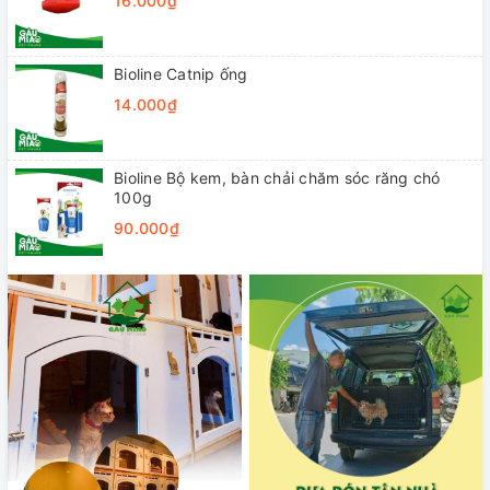
16.000₫
Bioline Catnip ống
14.000₫
Bioline Bộ kem, bàn chải chăm sóc răng chó
100g
90.000₫