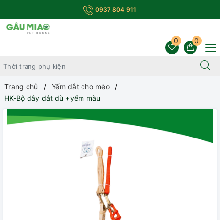
0937 804 911
0
0
Trang chủ
Yếm dắt cho mèo
HK-Bộ dây dắt dù +yếm màu