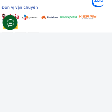
Đơn vị vận chuyển
Công ty TNHH Thương mại Dịch vụ Gâu Miao
Giấy chứng nhận ĐKDN số: 3401229674 do Sở KHĐT Bình
Thuận cấp ngày 10/01/2022
Giấy chứng nhận đủ điều kiện số: 06/GCN-KDT do Chi cục
Thú y Bình Thuận cấp ngày 18/01/2022
© Bản quyền thuộc về
Công ty TNHH Thương mại Dịch vụ Gâu