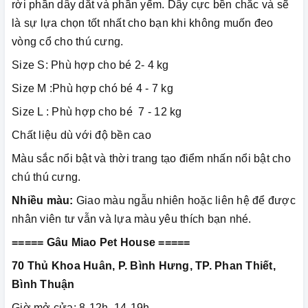
rời phần dây dắt và phần yếm. Dây cực bền chắc và sẽ
là sự lựa chọn tốt nhất cho bạn khi không muốn đeo
vòng cổ cho thú cưng.
Size S: Phù hợp cho bé 2- 4 kg
Size M :Phù hợp chó bé 4 - 7 kg
Size L : Phù hợp cho bé 7 - 12 kg
Chất liệu dù với độ bền cao
Màu sắc nổi bật và thời trang tạo điểm nhấn nổi bật cho
chú thú cưng.
Nhiều màu:
Giao màu ngẫu nhiên hoặc liên hệ để được
nhân viên tư vẫn và lựa màu yêu thích bạn nhé.
===== Gâu Miao Pet House =====
70 Thủ Khoa Huân, P. Bình Hưng, TP. Phan Thiết,
Bình Thuận
Giờ mở cửa: 8-12h, 14-19h