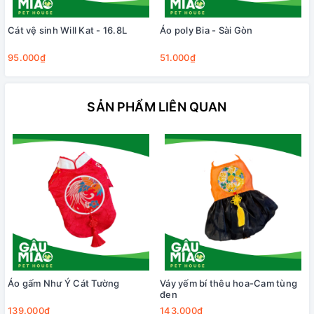
Cát vệ sinh Will Kat - 16.8L
Áo poly Bia - Sài Gòn
95.000₫
51.000₫
SẢN PHẨM LIÊN QUAN
Áo gấm Như Ý Cát Tường
Váy yếm bí thêu hoa-Cam tùng
đen
139.000₫
143.000₫