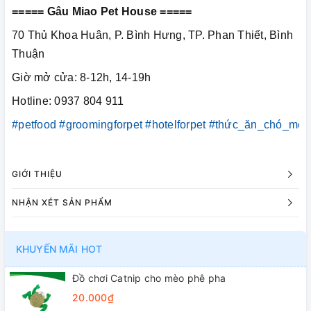
===== Gâu Miao Pet House =====
70 Thủ Khoa Huân, P. Bình Hưng, TP. Phan Thiết, Bình
Thuận
Giờ mở cửa: 8-12h, 14-19h
Hotline: 0937 804 911
#petfood
#groomingforpet
#hotelforpet
#thức_ăn_chó_mèo
GIỚI THIỆU
NHẬN XÉT SẢN PHẨM
KHUYẾN MÃI HOT
Đồ chơi Catnip cho mèo phê pha
20.000₫