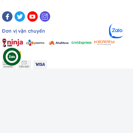
Đơn vị vận chuyển
Công ty TNHH Thương mại Dịch vụ Gâu Miao
Giấy chứng nhận ĐKDN số: 3401229674 do Sở KHĐT Bình
Thuận cấp ngày 10/01/2022
Giấy chứng nhận đủ điều kiện số: 06/GCN-KDT do Chi cục