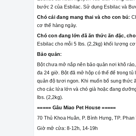
bước 2 của Esbilac. Sử dụng Esbilac và Bư
Chó cái đang mang thai và cho con bú:
Ch
cơ thể hàng ngày.
Chó con đang lớn đã ăn thức ăn đặc, cho
Esbilac cho mỗi 5 lbs. (2,2kg) khối lượng c
Bảo quản:
Bột chưa mở nắp nên bảo quản nơi khô ráo, 
đa 24 giờ. Bột đã mở hộp có thể để trong tủ
quản độ tươi ngon. Khi muốn bổ sung thức ă
cho các lứa lớn và chó già hoặc đang dưỡng b
lbs. (2,2kg).
===== Gâu Miao Pet House =====
70 Thủ Khoa Huân, P. Bình Hưng, TP. Phan 
Giờ mở cửa: 8-12h, 14-19h