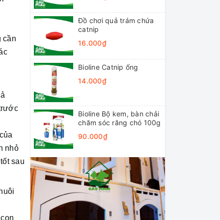
Đồ chơi quả trám chứa
catnip
g cần
16.000₫
ác
Bioline Catnip ống
14.000₫
hả
trước
Bioline Bộ kem, bàn chải
chăm sóc răng chó 100g
 của
90.000₫
n nhỏ
tốt sau
nuôi
 con