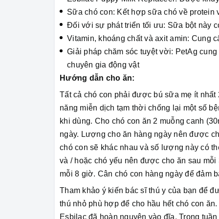
Sữa chó con: Kết hợp sữa chó về protein
Đối với sự phát triển tối ưu: Sữa bột này 
Vitamin, khoáng chất và axit amin: Cung 
Giải pháp chăm sóc tuyệt vời: PetAg cun
chuyên gia động vật
Hướng dẫn cho ăn:
Tất cả chó con phải được bú sữa mẹ ít nhất
năng miễn dịch tạm thời chống lại một số bệ
khi dùng. Cho chó con ăn 2 muỗng canh (30m
ngày. Lượng cho ăn hàng ngày nên được chi
chó con sẽ khác nhau và số lượng này có th
và / hoặc chó yếu nên được cho ăn sau mỗi 
mỗi 8 giờ. Cân chó con hàng ngày để đảm b
Tham khảo ý kiến ​​bác sĩ thú y của bạn để 
thú nhỏ phù hợp để cho hầu hết chó con ăn. 
Esbilac đã hoàn nguyên vào đĩa. Trong tuần