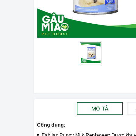
MÔ TẢ
Công dụng:
Esbilac Puppy Milk Replaceer: Được khuyế