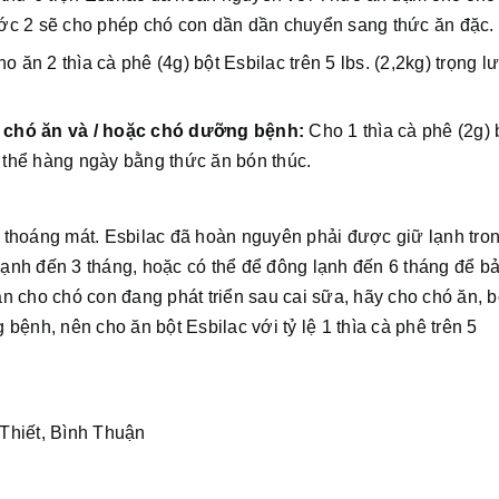
ớc 2 sẽ cho phép chó con dần dần chuyển sang thức ăn đặc.
o ăn 2 thìa cà phê (4g) bột Esbilac trên 5 lbs. (2,2kg) trọng 
 chó ăn và / hoặc chó dưỡng bệnh:
Cho 1 thìa cà phê (2g) 
ơ thể hàng ngày bằng thức ăn bón thúc.
thoáng mát. Esbilac đã hoàn nguyên phải được giữ lạnh tron
 lạnh đến 3 tháng, hoặc có thể để đông lạnh đến 6 tháng để b
n cho chó con đang phát triển sau cai sữa, hãy cho chó ăn, 
ệnh, nên cho ăn bột Esbilac với tỷ lệ 1 thìa cà phê trên 5
Thiết, Bình Thuận