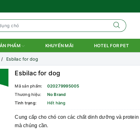
ẢN PHẨM
KHUYẾN MÃI
HOTEL FOR PET
Esbilac for dog
Esbilac for dog
Mã sản phẩm:
020279995005
Thương hiệu:
No Brand
Tình trạng:
Hết hàng
Cung cấp cho chó con các chất dinh dưỡng và protein
mà chúng cần.