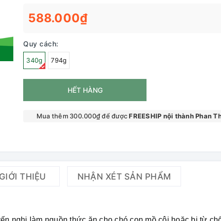
588.000₫
Quy cách:
340g
794g
HẾT HÀNG
Mua thêm 300.000₫ để được
FREESHIP nội thành Phan Th
GIỚI THIỆU
NHẬN XÉT SẢN PHẨM
n nghị làm nguồn thức ăn cho chó con mồ côi hoặc bị từ ch