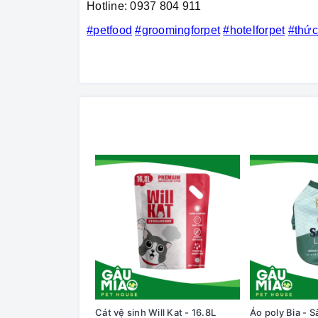
Hotline: 0937 804 911
#petfood
#groomingforpet
#hotelforpet
#thứ
Cát vệ sinh Will Kat - 16.8L
Áo poly Bia - S