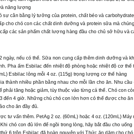
 và năng lượng
có sự cân bằng lý tưởng của protein, chất béo và carbohydrate
cấp cho chó con các chất dinh dưỡng và protein sữa mà chún
g cấp các sản phẩm chất lượng hàng đầu cho chủ sở hữu và c
 2 ngày, nếu có thể. Sữa non cung cấp thêm dinh dưỡng và k
nh. Pha ấm Esbilac đến nhiệt độ phòng hoặc nhiệt độ cơ thể 
L) Esbilac lỏng mỗi 4 oz. (115g) trọng lượng cơ thể hàng
a thành nhiều phần bằng nhau cho mỗi lần cho ăn. Nhu cầu
ể phải tăng hoặc giảm, tùy thuộc vào từng cá thể. Chó con cò
3 đến 4 giờ. Những chú chó con lớn hơn có thể được cho ăn 
ảo cho ăn đầy đủ.
được tư vấn thêm. PetAg 2 oz. (60mL) hoặc 4 oz. (120mL) Máy 
Khi chó con đủ lớn để ngồi trong lòng, hãy bắt đầu cho uống
 thứ 6 trộn Esbilac đã hoàn nguyên với Thức ăn dặm cho chó