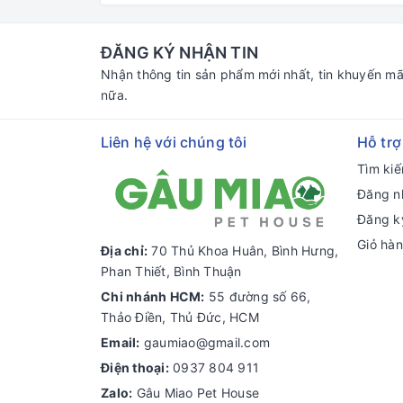
ĐĂNG KÝ NHẬN TIN
Nhận thông tin sản phẩm mới nhất, tin khuyến mã
nữa.
Liên hệ với chúng tôi
Hỗ trợ
Tìm ki
Đăng n
Đăng k
Giỏ hà
Địa chỉ:
70 Thủ Khoa Huân, Bình Hưng,
Phan Thiết, Bình Thuận
Chi nhánh HCM:
55 đường số 66,
Thảo Điền, Thủ Đức, HCM
Email:
gaumiao@gmail.com
Điện thoại:
0937 804 911
Zalo:
Gâu Miao Pet House