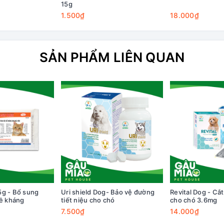
15g
1.500₫
18.000₫
SẢN PHẨM LIÊN QUAN
5g - Bổ sung
Uri shield Dog- Bảo vệ đường
Revital Dog - Cắ
đề kháng
tiết niệu cho chó
cho chó 3.6mg
7.500₫
14.000₫