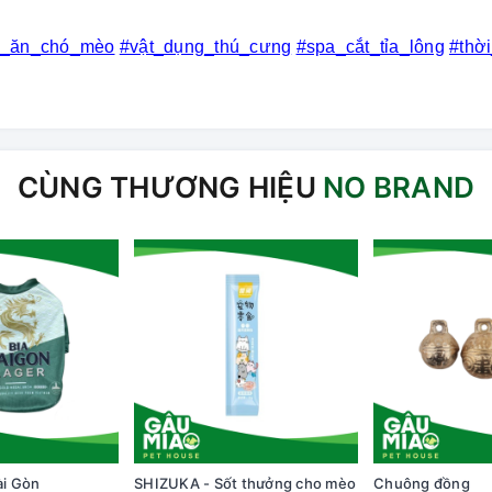
c_ăn_chó_mèo
#vật_dụng_thú_cưng
#spa_cắt_tỉa_lông
#thờ
CÙNG THƯƠNG HIỆU
NO BRAND
ài Gòn
SHIZUKA - Sốt thưởng cho mèo
Chuông đồng