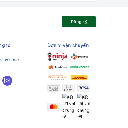
Đăng ký
ng tôi
Đơn vị vận chuyển
et House