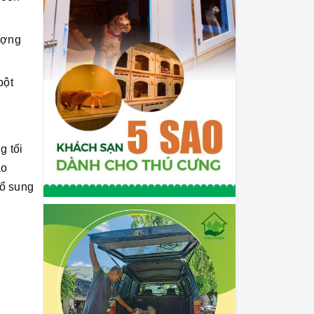
lượng
bột
g tối
ảo
bổ sung