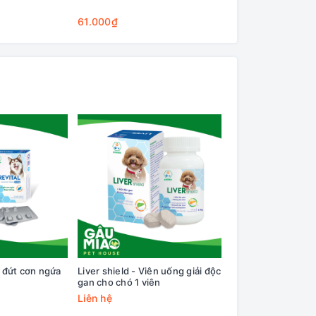
Cleaning Base
61.000₫
75.000₫
t đứt cơn ngứa
Liver shield - Viên uống giải độc
Bioline Xịt ngăn n
gan cho chó 1 viên
nhai 120ml
Liên hệ
69.000₫