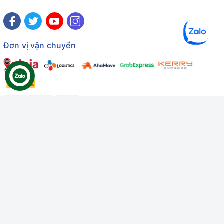
Đơn vị vận chuyển
Công ty TNHH Thương mại Dịch vụ Gâu Miao
Giấy chứng nhận ĐKDN số: 3401229674 do Sở KHĐT Bình
Thuận cấp ngày 10/01/2022
Giấy chứng nhận đủ điều kiện số: 06/GCN-KDT do Chi cục
Thú y Bình Thuận cấp ngày 18/01/2022