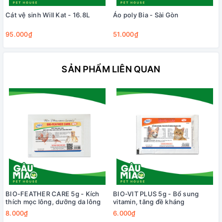
Cát vệ sinh Will Kat - 16.8L
Áo poly Bia - Sài Gòn
95.000₫
51.000₫
SẢN PHẨM LIÊN QUAN
BIO-FEATHER CARE 5g - Kích
BIO-VIT PLUS 5g - Bổ sung
thích mọc lông, dưỡng da lông
vitamin, tăng đề kháng
8.000₫
6.000₫