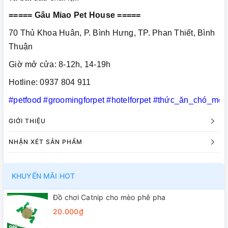
===== Gâu Miao Pet House =====
70 Thủ Khoa Huân, P. Bình Hưng, TP. Phan Thiết, Bình
Thuận
Giờ mở cửa: 8-12h, 14-19h
Hotline: 0937 804 911
#petfood
#groomingforpet
#hotelforpet
#thức_ăn_chó_mèo
GIỚI THIỆU
NHẬN XÉT SẢN PHẨM
KHUYẾN MÃI HOT
Đồ chơi Catnip cho mèo phê pha
20.000₫