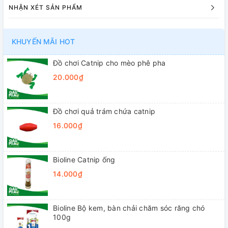
NHẬN XÉT SẢN PHẨM
KHUYẾN MÃI HOT
Đồ chơi Catnip cho mèo phê pha
20.000₫
Đồ chơi quả trám chứa catnip
16.000₫
Bioline Catnip ống
14.000₫
Bioline Bộ kem, bàn chải chăm sóc răng chó
100g