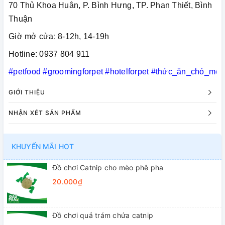
70 Thủ Khoa Huân, P. Bình Hưng, TP. Phan Thiết, Bình
Thuận
Giờ mở cửa: 8-12h, 14-19h
Hotline: 0937 804 911
#petfood
#groomingforpet
#hotelforpet
#thức_ăn_chó_mèo
GIỚI THIỆU
NHẬN XÉT SẢN PHẨM
KHUYẾN MÃI HOT
Đồ chơi Catnip cho mèo phê pha
20.000₫
Đồ chơi quả trám chứa catnip