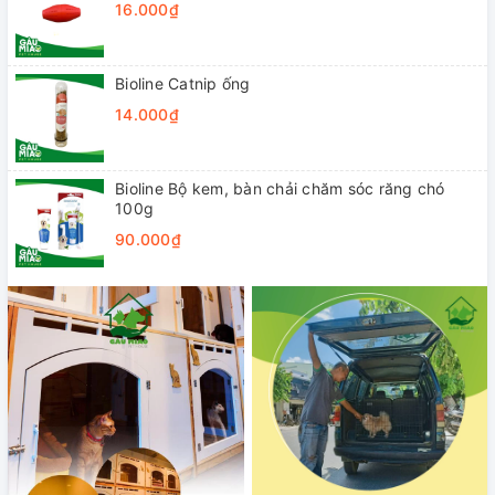
16.000₫
Bioline Catnip ống
14.000₫
Bioline Bộ kem, bàn chải chăm sóc răng chó
100g
90.000₫