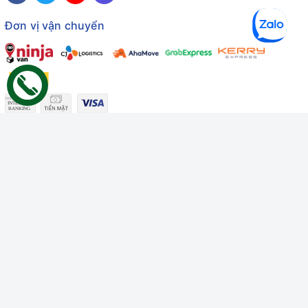
Đơn vị vận chuyển
Công ty TNHH Thương mại Dịch vụ Gâu Miao
Giấy chứng nhận ĐKDN số: 3401229674 do Sở KHĐT Bình
Thuận cấp ngày 10/01/2022
Giấy chứng nhận đủ điều kiện số: 06/GCN-KDT do Chi cục
Thú y Bình Thuận cấp ngày 18/01/2022