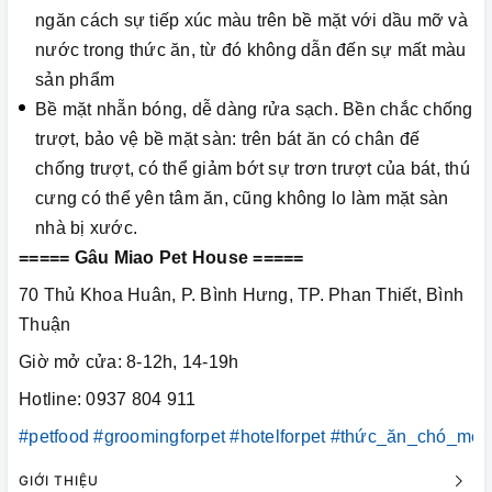
ngăn cách sự tiếp xúc màu trên bề mặt với dầu mỡ và
nước trong thức ăn, từ đó không dẫn đến sự mất màu
sản phẩm
Bề mặt nhẵn bóng, dễ dàng rửa sạch. Bền chắc chống
trượt, bảo vệ bề mặt sàn: trên bát ăn có chân đế
chống trượt, có thể giảm bớt sự trơn trượt của bát, thú
cưng có thể yên tâm ăn, cũng không lo làm mặt sàn
nhà bị xước.
===== Gâu Miao Pet House =====
70 Thủ Khoa Huân, P. Bình Hưng, TP. Phan Thiết, Bình
Thuận
Giờ mở cửa: 8-12h, 14-19h
Hotline: 0937 804 911
#petfood
#groomingforpet
#hotelforpet
#thức_ăn_chó_mèo
GIỚI THIỆU