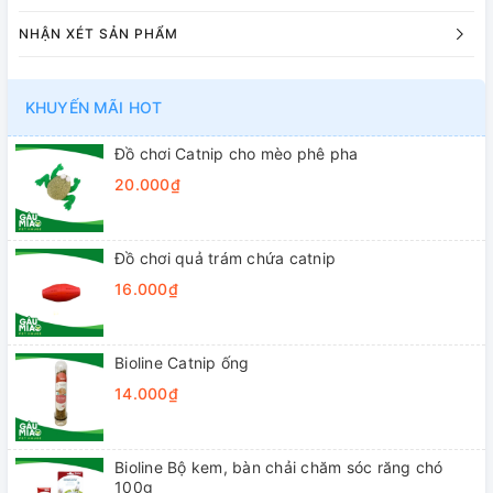
NHẬN XÉT SẢN PHẨM
KHUYẾN MÃI HOT
Đồ chơi Catnip cho mèo phê pha
20.000₫
Đồ chơi quả trám chứa catnip
16.000₫
Bioline Catnip ống
14.000₫
Bioline Bộ kem, bàn chải chăm sóc răng chó
100g