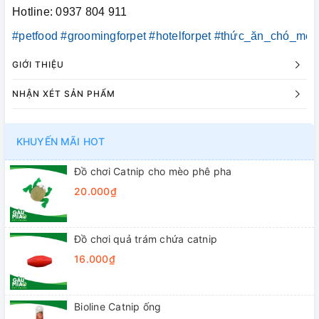
Hotline: 0937 804 911
#petfood
#groomingforpet
#hotelforpet
#thức_ăn_chó_mèo
GIỚI THIỆU
NHẬN XÉT SẢN PHẨM
KHUYẾN MÃI HOT
Đồ chơi Catnip cho mèo phê pha
20.000₫
Đồ chơi quả trám chứa catnip
16.000₫
Bioline Catnip ống