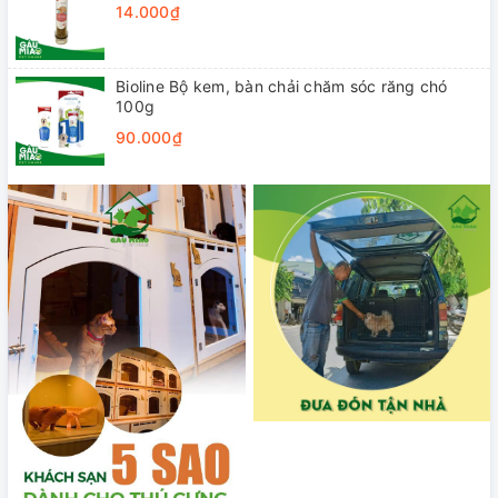
14.000₫
Bioline Bộ kem, bàn chải chăm sóc răng chó
100g
90.000₫