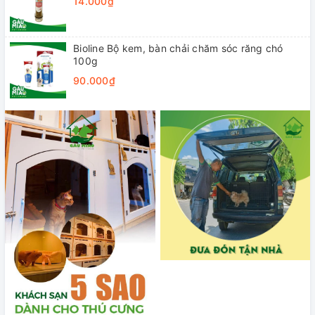
14.000₫
Bioline Bộ kem, bàn chải chăm sóc răng chó
100g
90.000₫