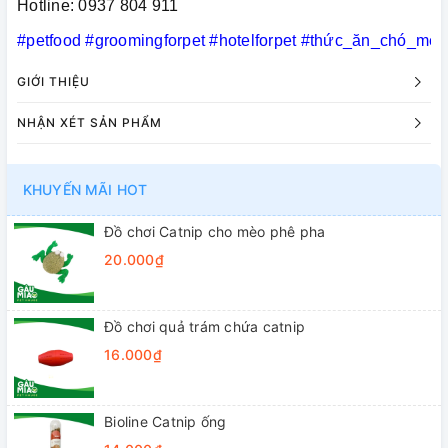
Hotline: 0937 804 911
#petfood
#groomingforpet
#hotelforpet
#thức_ăn_chó_mèo
GIỚI THIỆU
NHẬN XÉT SẢN PHẨM
KHUYẾN MÃI HOT
Đồ chơi Catnip cho mèo phê pha
20.000₫
Đồ chơi quả trám chứa catnip
16.000₫
Bioline Catnip ống