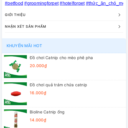
#petfood
#groomingforpet
#hotelforpet
#thức_ăn_chó_mèo
GIỚI THIỆU
NHẬN XÉT SẢN PHẨM
KHUYẾN MÃI HOT
Đồ chơi Catnip cho mèo phê pha
20.000₫
Đồ chơi quả trám chứa catnip
16.000₫
Bioline Catnip ống
14.000₫